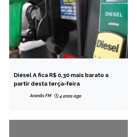
Diesel A fica R$ 0,30 mais barato a
BRASIL
partir desta terça-feira
NOTÍCIAS
Aranãs FM
4 anos ago