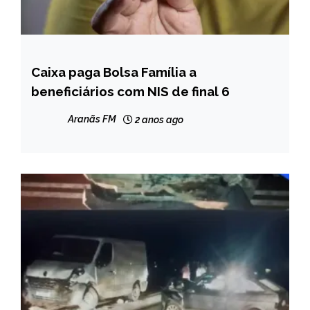
Caixa paga Bolsa Família a
BRASIL
beneficiários com NIS de final 6
NOTÍCIAS
Aranãs FM
2 anos ago