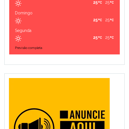
25
25
Domingo
25
25
Segunda
25
25
Previsão completa