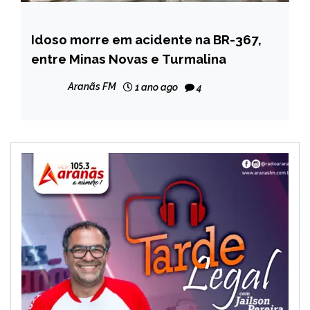
Idoso morre em acidente na BR-367,
NOTÍCIAS
entre Minas Novas e Turmalina
Aranãs FM
1 ano ago
4