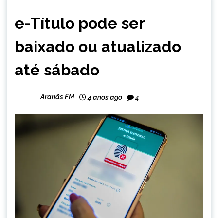
BRASIL
e-Título pode ser
CAPELINHA
NOTÍCIAS
baixado ou atualizado
até sábado
Aranãs FM
4 anos ago
4