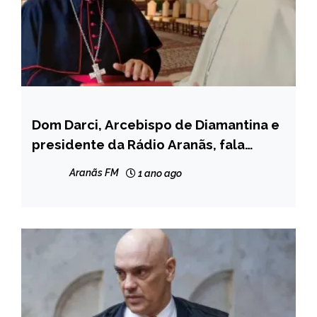
Dom Darci, Arcebispo de Diamantina e
INTERNACIONAL
presidente da Rádio Aranãs, fala
NOTÍCIAS
sobre o Conclave
Aranãs FM
1 ano ago