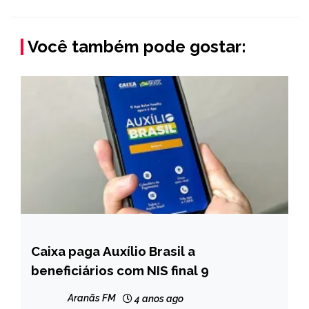
Você também pode gostar:
Caixa paga Auxílio Brasil a
BRASIL
beneficiários com NIS final 9
NOTÍCIAS
Aranãs FM
4 anos ago