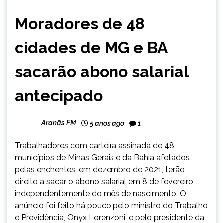
BRASIL
Moradores de 48
MINAS
GERAIS
cidades de MG e BA
NOTÍCIAS
sacarão abono salarial
antecipado
Aranãs FM
5 anos ago
1
Trabalhadores com carteira assinada de 48
municípios de Minas Gerais e da Bahia afetados
pelas enchentes, em dezembro de 2021, terão
direito a sacar o abono salarial em 8 de fevereiro,
independentemente do mês de nascimento. O
anúncio foi feito há pouco pelo ministro do Trabalho
e Previdência, Onyx Lorenzoni, e pelo presidente da