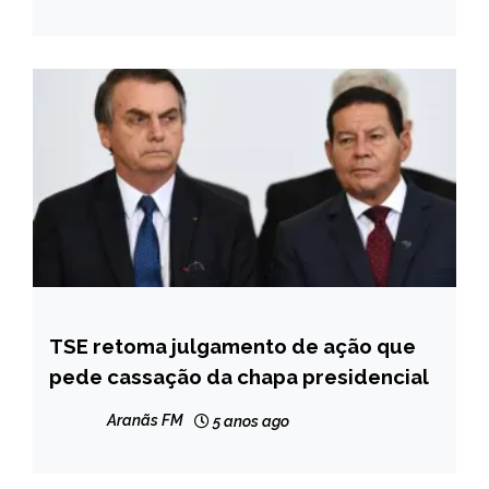
TSE retoma julgamento de ação que
BRASIL
pede cassação da chapa presidencial
NOTÍCIAS
Aranãs FM
5 anos ago