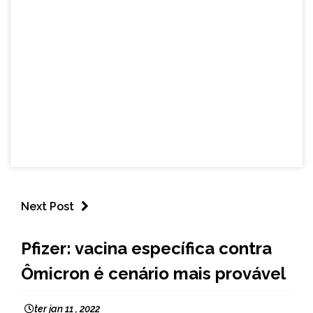
Next Post
BRASIL
Pfizer: vacina específica contra
NOTÍCIAS
Ômicron é cenário mais provável
ter jan 11 , 2022