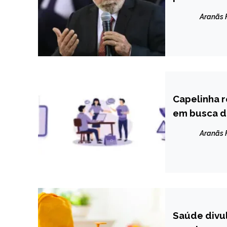
Aranãs
Capelinha r
CAPELINHA
em busca 
NOTÍCIAS
Aranãs
Saúde divul
MINAS