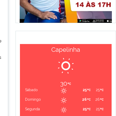
e
Capelinha
s
30
Sábado
25
25
Domingo
26
26
Segunda
25
25