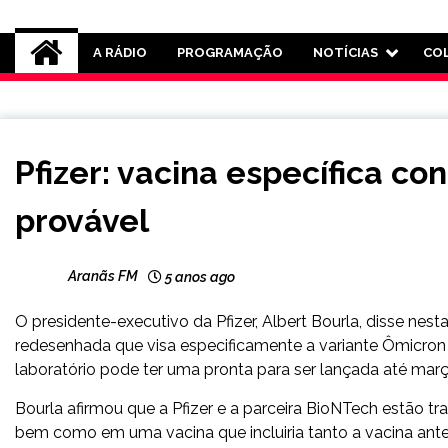
Rádio Aranãs 105.3
A RÁDIO
PROGRAMAÇÃO
NOTÍCIAS
CO
BRASIL
Pfizer: vacina específica co
NOTÍCIAS
provável
Aranãs FM
5 anos ago
O presidente-executivo da Pfizer, Albert Bourla, disse nes
redesenhada que visa especificamente a variante Ômicron
laboratório pode ter uma pronta para ser lançada até març
Bourla afirmou que a Pfizer e a parceira BioNTech estão 
bem como em uma vacina que incluiria tanto a vacina ante