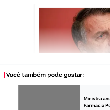
Você também pode gostar:
Ministra a
NOTÍCIAS
Farmácia P