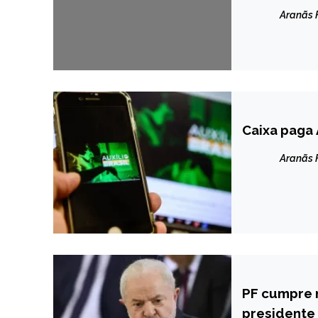
Aranãs
Caixa paga 
BRASIL
NOTÍCIAS
Aranãs
PF cumpre 
BRASIL
presidente
NOTÍCIAS