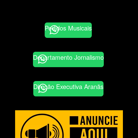
Pedidos Musicais
Departamento Jornalismo
Direção Executiva Aranãs