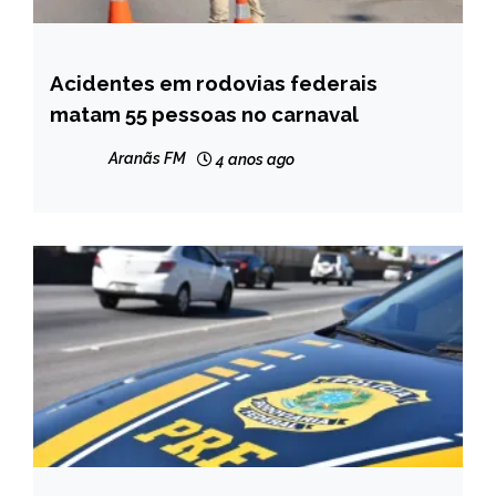
Acidentes em rodovias federais
BRASIL
matam 55 pessoas no carnaval
NOTÍCIAS
Aranãs FM
4 anos ago