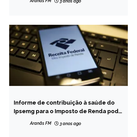
Aranãs FM
3 anos ago
Informe de contribuição à saúde do
BRASIL
Ipsemg para o Imposto de Renda pode
CAPELINHA
ser retirado pela internet
MINAS
Aranãs FM
3 anos ago
GERAIS