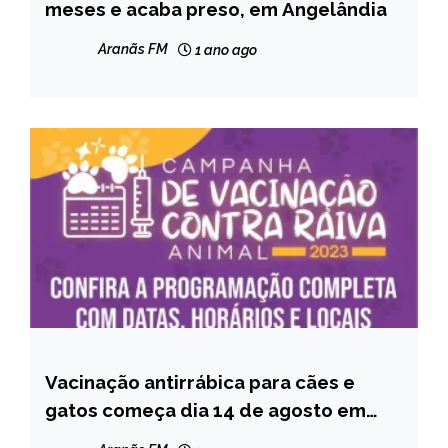
meses e acaba preso, em Angelândia
MINAS
GERAIS
Aranãs FM
1 ano ago
NOTÍCIAS
Vacinação antirrábica para cães e
CAPELINHA
gatos começa dia 14 de agosto em
Capelinha; confirma o cronograma