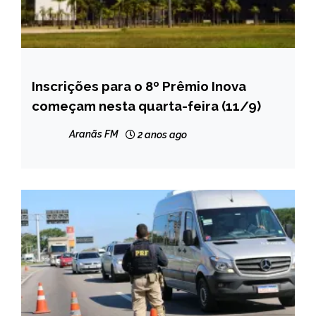
Inscrições para o 8º Prêmio Inova
MINAS
GERAIS
começam nesta quarta-feira (11/9)
NOTÍCIAS
Aranãs FM
2 anos ago