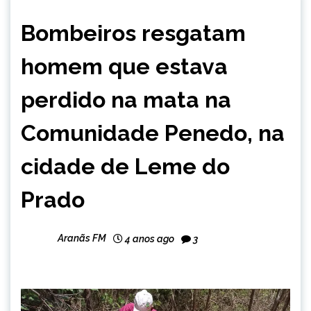
CAPELINHA
Bombeiros resgatam
NOTÍCIAS
homem que estava
perdido na mata na
Comunidade Penedo, na
cidade de Leme do
Prado
Aranãs FM
4 anos ago
3