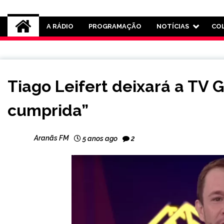
Rádio Aranãs 105.3
A RÁDIO
PROGRAMAÇÃO
NOTÍCIAS
CO
ENTRETENIMENTO
Tiago Leifert deixará a TV G
cumprida”
Aranãs FM
5 anos ago
2