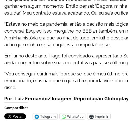
ganhar em algum momento. Então pensei: ‘É agora, minha m
estudar’. Meu contrato estava acabando. Ou eu saía ou fica
“Estava no meio da pandemia, então a decisão mais lógica 
conversa’. Esqueci isso, mergulhei no BBB 21 também, e
A minha história era que, ao final de tudo, em julho desse an
acho que minha missão aqui está cumprida”, disse.
Em junho deste ano, Tiago foi convidado a apresentar o S
ainda, comentou sobre suas expectativas para seu último p
“Vou conseguir curtir mais, porque sei que é meu último p
emocionado, mas não quero que a temporada vire sobre mi
disse.
Por: Luiz Fernando/ Imagem: Reprodução Globopla
Compartilhe:
Telegram
WhatsApp
Imprimir