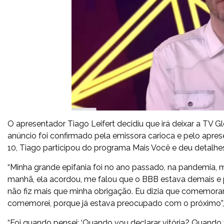
O apresentador Tiago Leifert decidiu que irá deixar a TV 
anúncio foi confirmado pela emissora carioca e pelo aprese
10, Tiago participou do programa Mais Você e deu detalhes
“Minha grande epifania foi no ano passado, na pandemia, 
manhã, ela acordou, me falou que o BBB estava demais e p
não fiz mais que minha obrigação. Eu dizia que comemora
comemorei, porque já estava preocupado com o próximo”, 
“Foi quando pensei: ‘Quando vou declarar vitória? Quando 