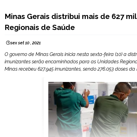
MINAS
Minas Gerais distribui mais de 627 mi
GERAIS
Regionais de Saúde
NOTÍCIAS
sex set 10 , 2021
O governo de Minas Gerais inicia nesta sexta-feira (10) a di
imunizantes serão encaminhados para as Unidades Regionais
Minas recebeu 627.945 imunizantes, sendo 276.053 doses da Pf