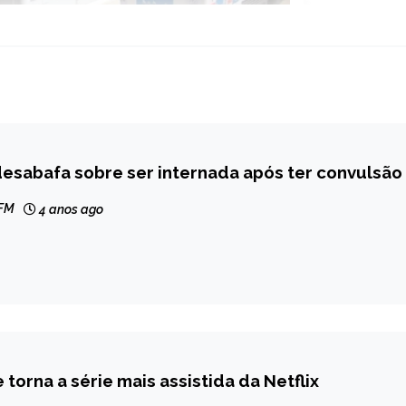
desabafa sobre ser internada após ter convulsão
ENTO
 FM
4 anos ago
 torna a série mais assistida da Netflix
ENTO