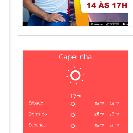
Capelinha
17
Sábado
25
19
Domingo
26
26
Segunda
25
25