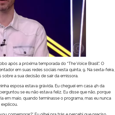
Globo após a próxima temporada do “The Voice Brasil”. O
ntador em suas redes sociais nesta quinta, 9. Na sexta-feira,
 sobre a sua decisão de sair da emissora.
minha esposa estava grávida. Eu cheguei em casa 4h da
erguntou se eu não estava feliz. Eu disse que não, porque
ria em maio, quando terminasse o programa, mas eu nunca
explicou.
vou comemorar?’ Eu olhei pra trás e percebi que preciso