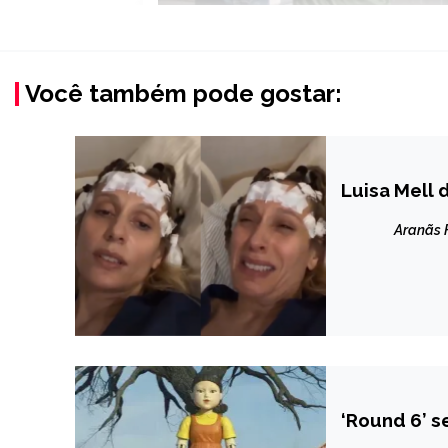
Você também pode gostar:
Luisa Mell 
ENTRETENIM
Aranãs
‘Round 6’ se
ENTRETENIM