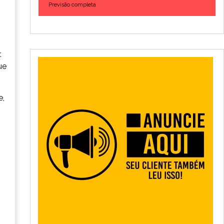
Previsão completa
.
ue
e,