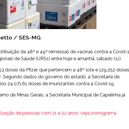
hetto / SES-MG
istribuição da 48ª e 49ª remessas de vacinas contra a Covid-1
onais de Saúde (URSs) entre hoje e amanhã, sábado (11).
3 doses da Pfizer, que pertencem a 48º lote e 129.252 dose
º. Segundo dados do governo do estado, a Secretaria de
os 24.071.61 doses de imunizantes contra a Covid-19.
erno de Minas Gerais, a Secretaria Municipal de Capelinha já
munização de pessoas com 21 e 22 anos; veja cronograma