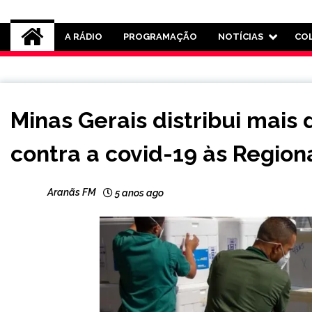
Rádio Aranãs 105.3
A RÁDIO
PROGRAMAÇÃO
NOTÍCIAS
CO
MINAS
Minas Gerais distribui mais
GERAIS
NOTÍCIAS
contra a covid-19 às Region
Aranãs FM
5 anos ago