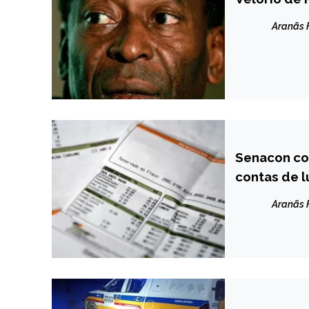
NOTÍCIAS
Aranãs
Senacon co
BRASIL
contas de l
NOTÍCIAS
Aranãs