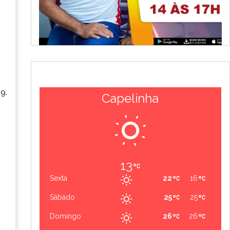
9.
Capelinha
s
13
Sexta
22
16
Sábado
25
25
Domingo
26
26