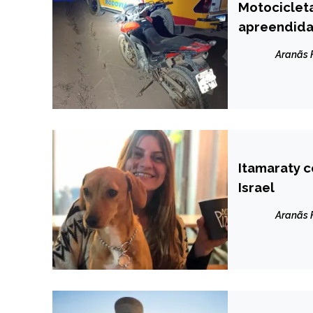
Motociclet
MINAS
GERAIS
apreendida
NOTÍCIAS
Aranãs
Itamaraty c
INTERNACION
Israel
NOTÍCIAS
Aranãs