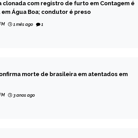
a clonada com registro de furto em Contagem é
 em Água Boa; condutor é preso
 FM
1 mês ago
1
onfirma morte de brasileira em atentados em
AL
 FM
3 anos ago