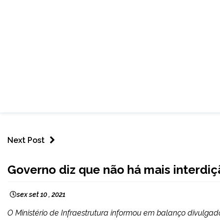
Next Post
BRASIL
Governo diz que não há mais interdi
NOTÍCIAS
sex set 10 , 2021
O Ministério de Infraestrutura informou em balanço divulgad