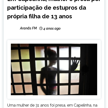
MINAS
participação de estupros da
GERAIS
NOTÍCIAS
própria filha de 13 anos
Aranãs FM
4 anos ago
Uma mulher de 31 anos foi presa, em Capelinha, na