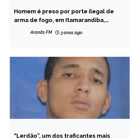
Homem é preso por porte ilegal de
CAPELINHA
arma de fogo, em Itamarandiba,
MINAS
durante operação da Polícia Militar
GERAIS
Aranãs FM
3 anos ago
Rodoviária
NOTÍCIAS
“Lerdão”, um dos traficantes mais
CAPELINHA