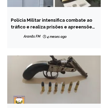
Polícia Militar intensifica combate ao
MINAS
GERAIS
tráfico e realiza prisões e apreensões
em Diamantina
NOTÍCIAS
Aranãs FM
4 meses ago