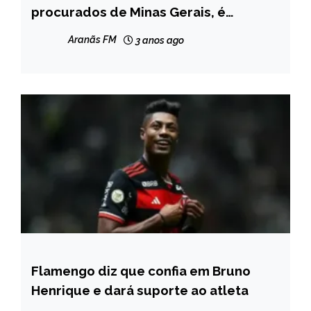
procurados de Minas Gerais, é
MINAS
encontrado morto no Rio
GERAIS
Aranãs FM
3 anos ago
NOTÍCIAS
Flamengo diz que confia em Bruno
BRASIL
Henrique e dará suporte ao atleta
ESPORTES