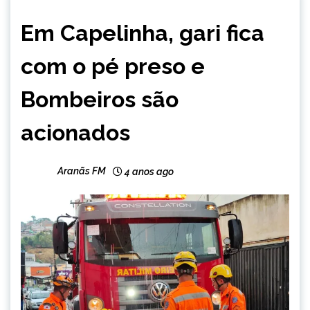
CAPELINHA
Em Capelinha, gari fica
NOTÍCIAS
com o pé preso e
Bombeiros são
acionados
Aranãs FM
4 anos ago