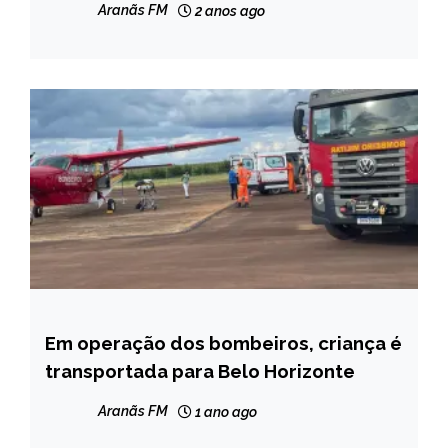
NOTÍCIAS
Aranãs FM
2 anos ago
Em operação dos bombeiros, criança é
CAPELINHA
transportada para Belo Horizonte
NOTÍCIAS
Aranãs FM
1 ano ago