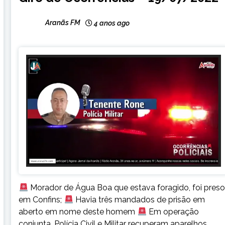
NOTÍCIAS
Aranãs FM
4 anos ago
Morador de Água Boa que estava foragido, foi preso
em Confins;
Havia três mandados de prisão em
aberto em nome deste homem
Em operação
conjunta, Polícia Civil e Militar recuperam aparelhos