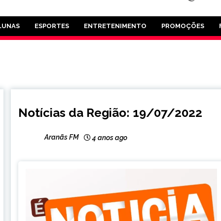
LUNAS
ESPORTES
ENTRETENIMENTO
PROMOÇÕES
CAPELINHA
Notícias da Região: 19/07/2022
NOTÍCIAS
Aranãs FM
4 anos ago