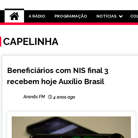
Rádio Aranãs 105.3
A RÁDIO
PROGRAMAÇÃO
NOTÍCIAS
CO
CAPELINHA
BRASIL
Beneficiários com NIS final 3
CAPELINHA
recebem hoje Auxílio Brasil
NOTÍCIAS
Aranãs FM
4 anos ago