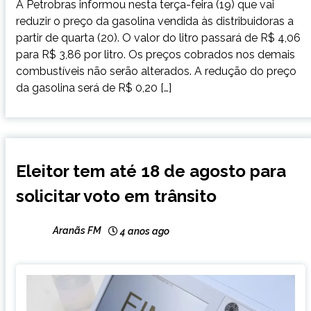
A Petrobras informou nesta terça-feira (19) que vai
reduzir o preço da gasolina vendida às distribuidoras a
partir de quarta (20). O valor do litro passará de R$ 4,06
para R$ 3,86 por litro. Os preços cobrados nos demais
combustíveis não serão alterados. A redução do preço
da gasolina será de R$ 0,20 […]
BRASIL
Eleitor tem até 18 de agosto para
CAPELINHA
solicitar voto em trânsito
MINAS
GERAIS
NOTÍCIAS
Aranãs FM
4 anos ago