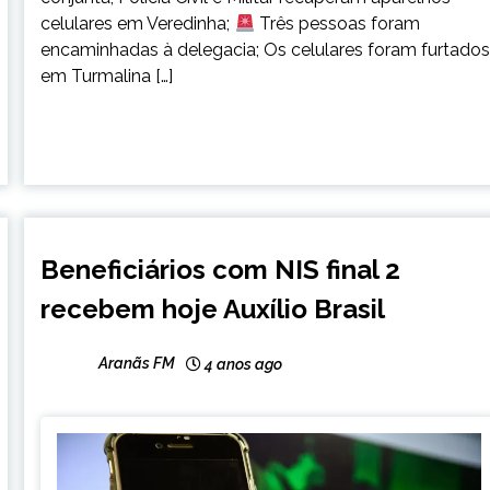
celulares em Veredinha;
Três pessoas foram
encaminhadas à delegacia; Os celulares foram furtado
em Turmalina […]
BRASIL
Beneficiários com NIS final 2
CAPELINHA
recebem hoje Auxílio Brasil
NOTÍCIAS
Aranãs FM
4 anos ago