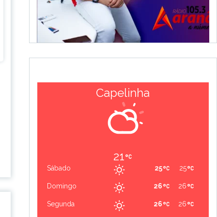
Capelinha
3
m
21
Sábado
25
25
Domingo
26
26
Segunda
26
26