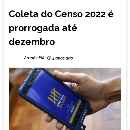
BRASIL
Coleta do Censo 2022 é
CAPELINHA
MINAS
prorrogada até
GERAIS
NOTÍCIAS
dezembro
Aranãs FM
4 anos ago