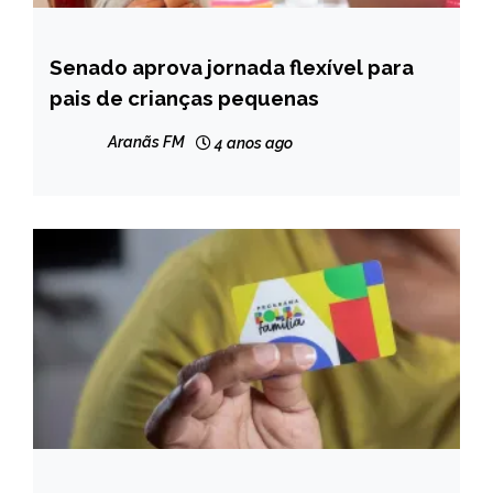
Senado aprova jornada flexível para
BRASIL
pais de crianças pequenas
NOTÍCIAS
Aranãs FM
4 anos ago