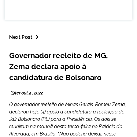
Next Post
BRASIL
Governador reeleito de MG,
MINAS
Zema declara apoio à
GERAIS
NOTÍCIAS
candidatura de Bolsonaro
ter out 4 , 2022
O governador reeleito de Minas Gerais, Romeu Zema,
declarou hoje (4) apoio à candidatura à reeleição de
Jair Bolsonaro (PL) para a Presidência. Os dois se
reuniram na manhã desta terça-feira no Palácio da
Alvorada, em Brasília. “Não poderia deixar, nesse