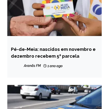
Pé-de-Meia: nascidos em novembro e
BRASIL
dezembro recebem 5ª parcela
NOTÍCIAS
Aranãs FM
1 ano ago