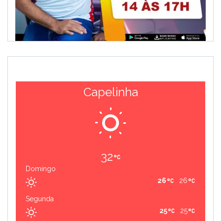
Capelinha
32
Domingo
26
26
Segunda
25
25