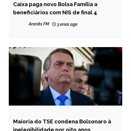
Caixa paga novo Bolsa Família a
BRASIL
beneficiários com NIS de final 4
CAPELINHA
MINAS
Aranãs FM
3 anos ago
GERAIS
NOTÍCIAS
Maioria do TSE condena Bolsonaro à
BRASIL
inelegibilidade por oito anos