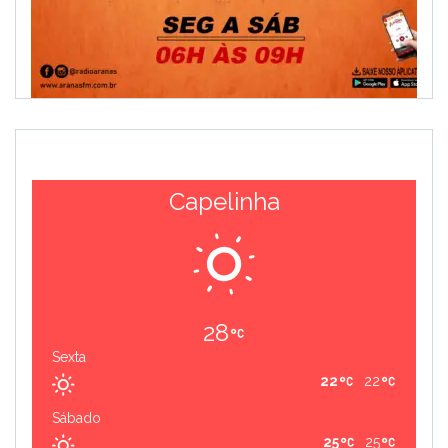
Capelinha
28
Sexta
22
22
Sábado
25
25