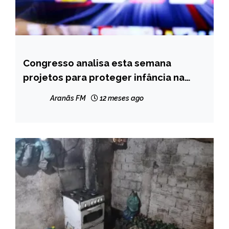
Congresso analisa esta semana
BRASIL
projetos para proteger infância na
NOTÍCIAS
rede
Aranãs FM
12 meses ago