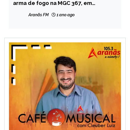
arma de fogo na MGC 367, em
MINAS
Diamantina
GERAIS
Aranãs FM
1 ano ago
NOTÍCIAS