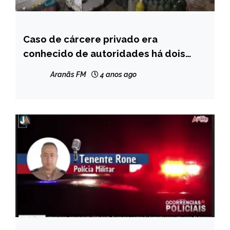
Caso de cárcere privado era
BRASIL
conhecido de autoridades há dois
NOTÍCIAS
anos
Aranãs FM
4 anos ago