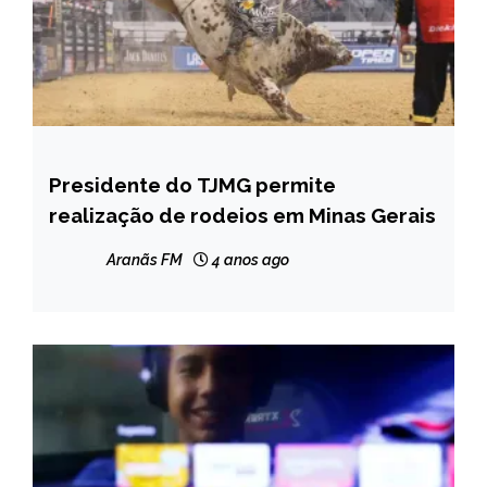
Presidente do TJMG permite
MINAS
GERAIS
realização de rodeios em Minas Gerais
NOTÍCIAS
Aranãs FM
4 anos ago