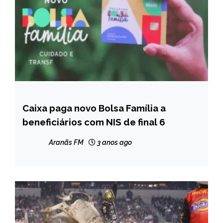
Caixa paga novo Bolsa Família a
BRASIL
beneficiários com NIS de final 6
NOTÍCIAS
Aranãs FM
3 anos ago