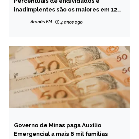
Percentuais de endividados e
BRASIL
inadimplentes são os maiores em 12
NOTÍCIAS
anos
Aranãs FM
4 anos ago
Governo de Minas paga Auxílio
MINAS
GERAIS
Emergencial a mais 6 mil famílias