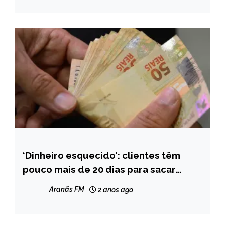
‘Dinheiro esquecido’: clientes têm
BRASIL
pouco mais de 20 dias para sacar
NOTÍCIAS
valores
Aranãs FM
2 anos ago