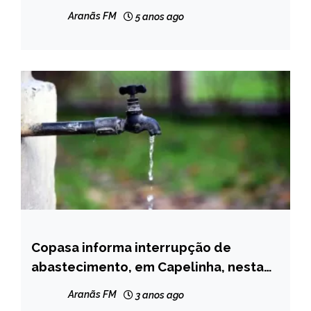
NOTÍCIAS
Aranãs FM
5 anos ago
Copasa informa interrupção de
CAPELINHA
abastecimento, em Capelinha, nesta
NOTÍCIAS
quinta (11)
Aranãs FM
3 anos ago