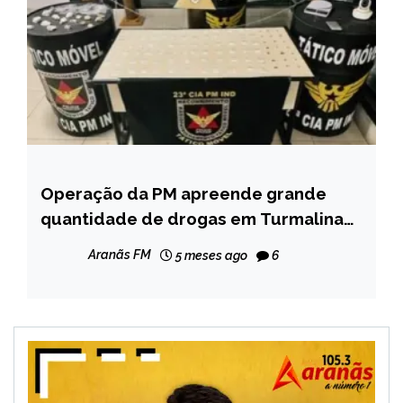
Operação da PM apreende grande
MINAS
GERAIS
quantidade de drogas em Turmalina
após denúncias
NOTÍCIAS
Aranãs FM
5 meses ago
6