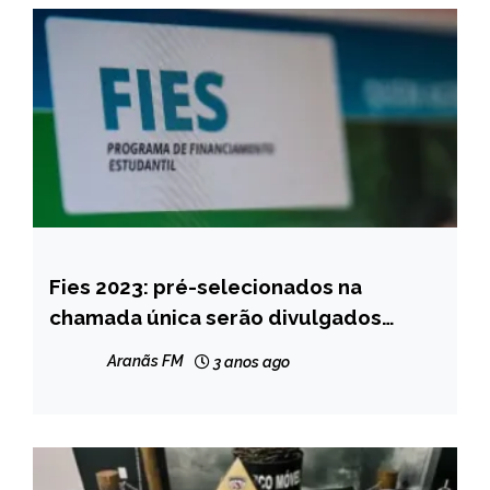
Fies 2023: pré-selecionados na
BRASIL
chamada única serão divulgados
NOTÍCIAS
nesta terça
Aranãs FM
3 anos ago