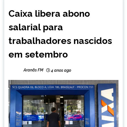
BRASIL
Caixa libera abono
NOTÍCIAS
salarial para
trabalhadores nascidos
em setembro
Aranãs FM
4 anos ago