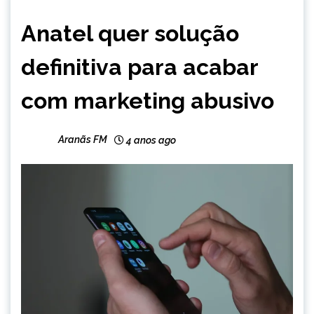
BRASIL
Anatel quer solução
NOTÍCIAS
definitiva para acabar
com marketing abusivo
Aranãs FM
4 anos ago