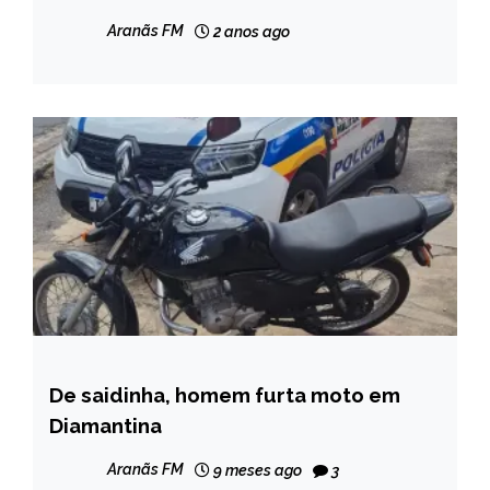
NOTÍCIAS
Aranãs FM
2 anos ago
De saidinha, homem furta moto em
MINAS
GERAIS
Diamantina
NOTÍCIAS
Aranãs FM
9 meses ago
3