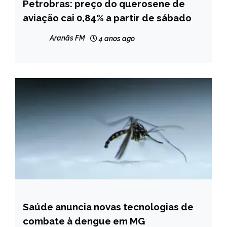
Petrobras: preço do querosene de
BRASIL
aviação cai 0,84% a partir de sábado
NOTÍCIAS
Aranãs FM
4 anos ago
Saúde anuncia novas tecnologias de
MINAS
GERAIS
combate à dengue em MG