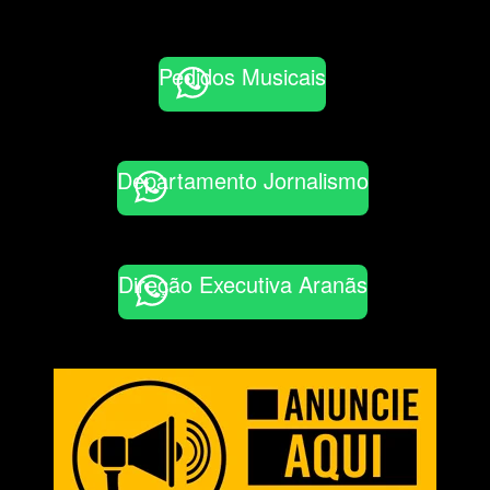
Pedidos Musicais
Departamento Jornalismo
Direção Executiva Aranãs