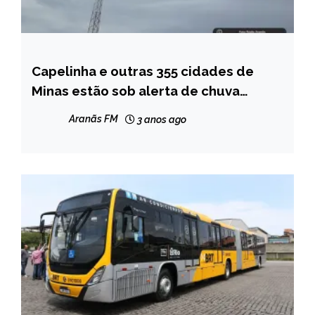
Capelinha e outras 355 cidades de
CAPELINHA
Minas estão sob alerta de chuva
MINAS
intensa de 100 mm com ventos de 100
GERAIS
Aranãs FM
3 anos ago
km/h
NOTÍCIAS