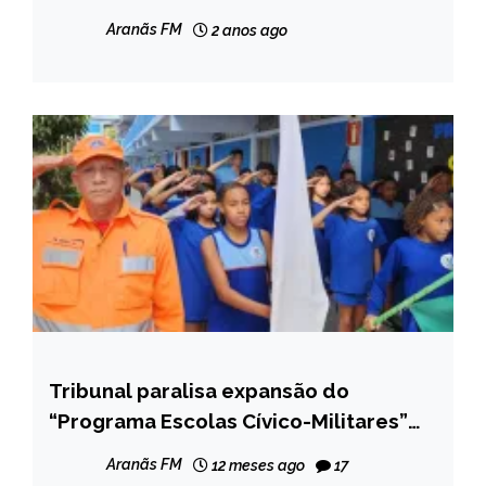
2025
GERAIS
Aranãs FM
2 anos ago
NOTÍCIAS
Tribunal paralisa expansão do
CAPELINHA
“Programa Escolas Cívico-Militares”
MINAS
do governo estadual
GERAIS
Aranãs FM
12 meses ago
17