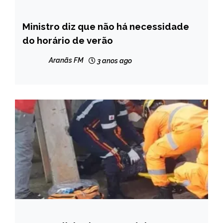
Ministro diz que não há necessidade
BRASIL
do horário de verão
CAPELINHA
MINAS
Aranãs FM
3 anos ago
GERAIS
NOTÍCIAS