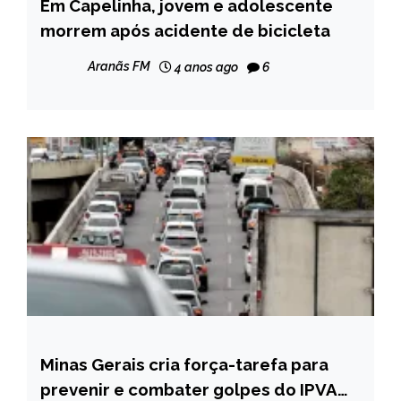
Em Capelinha, jovem e adolescente
CAPELINHA
morrem após acidente de bicicleta
NOTÍCIAS
Aranãs FM
4 anos ago
6
Minas Gerais cria força-tarefa para
CAPELINHA
prevenir e combater golpes do IPVA
MINAS