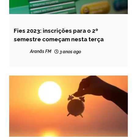
Fies 2023: inscrições para o 2º
BRASIL
semestre começam nesta terça
CAPELINHA
MINAS
Aranãs FM
3 anos ago
GERAIS
NOTÍCIAS