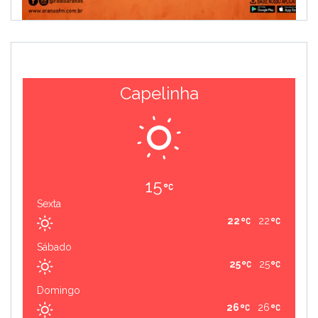
Capelinha
15
Sexta
22
22
Sábado
25
25
Domingo
26
26