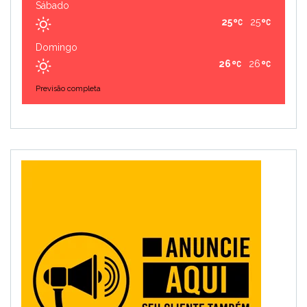
Sábado
25
25
Domingo
26
26
Previsão completa