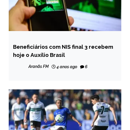
Beneficiários com NIS final 3 recebem
BRASIL
hoje o Auxílio Brasil
NOTÍCIAS
Aranãs FM
4 anos ago
6