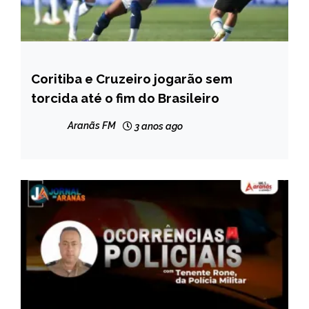
Coritiba e Cruzeiro jogarão sem
ESPORTES
torcida até o fim do Brasileiro
NOTÍCIAS
Aranãs FM
3 anos ago