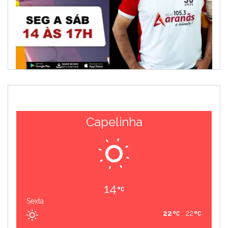
Capelinha
14
Sexta
22
22