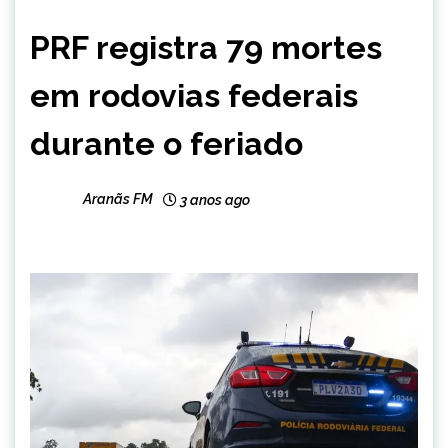
BRASIL
PRF registra 79 mortes
CAPELINHA
MINAS
em rodovias federais
GERAIS
NOTÍCIAS
durante o feriado
Aranãs FM
3 anos ago