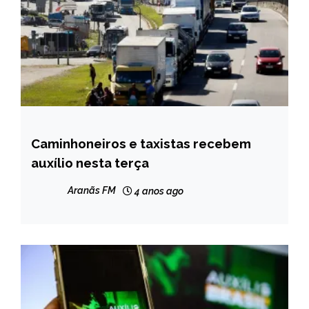
Caminhoneiros e taxistas recebem
BRASIL
auxílio nesta terça
CAPELINHA
NOTÍCIAS
Aranãs FM
4 anos ago