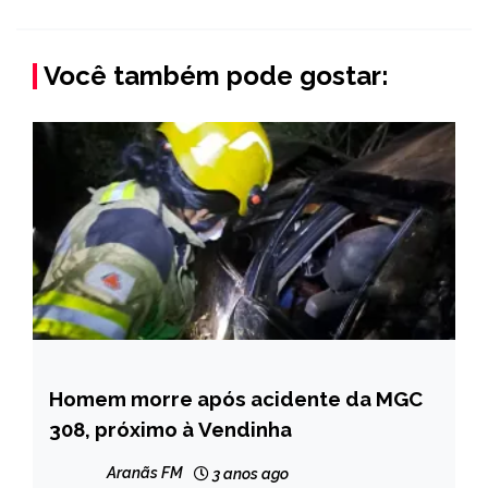
Você também pode gostar:
Homem morre após acidente da MGC
CAPELINHA
308, próximo à Vendinha
NOTÍCIAS
Aranãs FM
3 anos ago