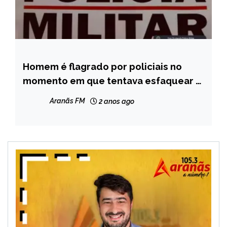
Homem é flagrado por policiais no
MINAS
GERAIS
momento em que tentava esfaquear a
mãe
NOTÍCIAS
Aranãs FM
2 anos ago