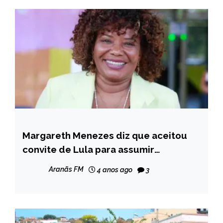
Margareth Menezes diz que aceitou
BRASIL
convite de Lula para assumir
NOTÍCIAS
Ministério da Cultura
Aranãs FM
4 anos ago
3