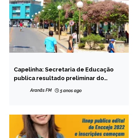
Capelinha: Secretaria de Educação
CAPELINHA
publica resultado preliminar do
NOTÍCIAS
processo de formação de Cadastro
Aranãs FM
5 anos ago