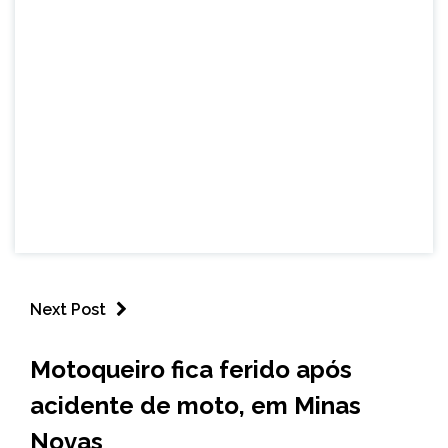
Next Post
CAPELINHA
Motoqueiro fica ferido após
MINAS
acidente de moto, em Minas
GERAIS
NOTÍCIAS
Novas