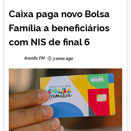
BRASIL
Caixa paga novo Bolsa
CAPELINHA
MINAS
Família a beneficiários
GERAIS
NOTÍCIAS
com NIS de final 6
Aranãs FM
3 anos ago