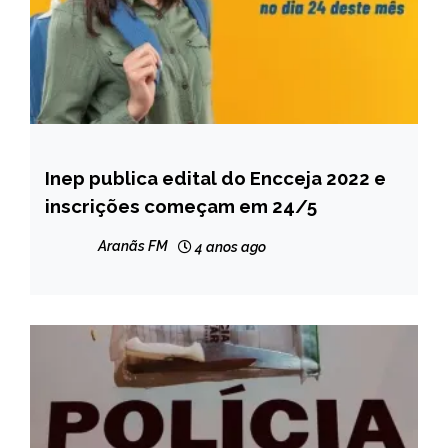
Inep publica edital do Encceja 2022 e
MINAS
GERAIS
inscrições começam em 24/5
NOTÍCIAS
Aranãs FM
4 anos ago