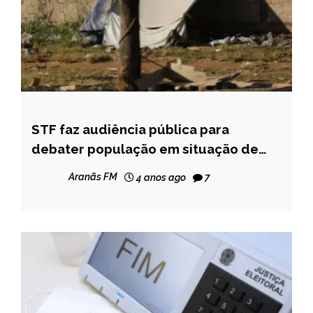
STF faz audiência pública para
BRASIL
debater população em situação de
NOTÍCIAS
rua
Aranãs FM
4 anos ago
7