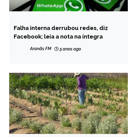
Falha interna derrubou redes, diz
BRASIL
Facebook; leia a nota na íntegra
INTERNACIONAL
NOTÍCIAS
Aranãs FM
5 anos ago