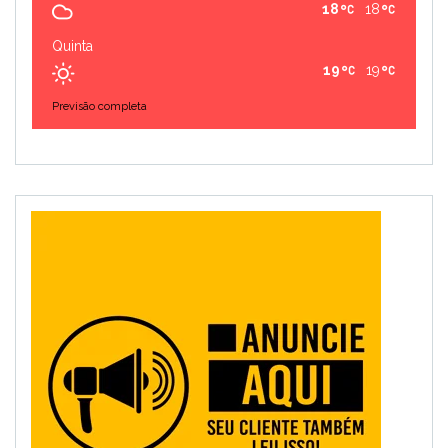
18
18
Quinta
19
19
Previsão completa