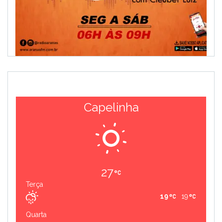
Capelinha
27
Terça
19
19
Quarta