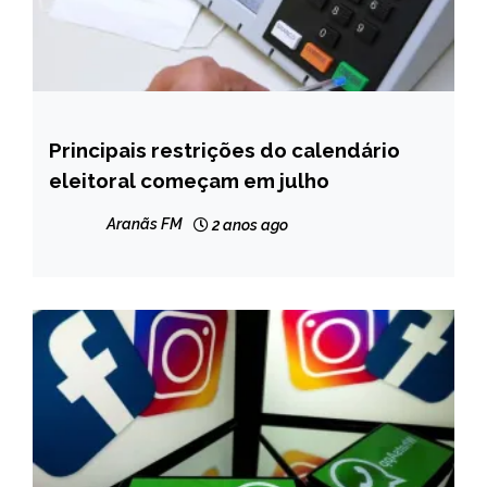
Principais restrições do calendário
BRASIL
eleitoral começam em julho
NOTÍCIAS
Aranãs FM
2 anos ago