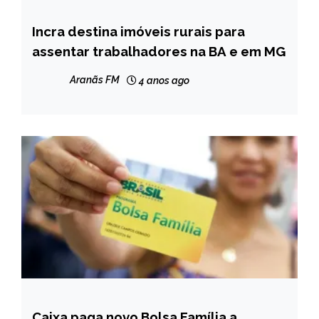
Incra destina imóveis rurais para
BRASIL
assentar trabalhadores na BA e em MG
MINAS
GERAIS
Aranãs FM
4 anos ago
NOTÍCIAS
Caixa paga novo Bolsa Família a
BRASIL