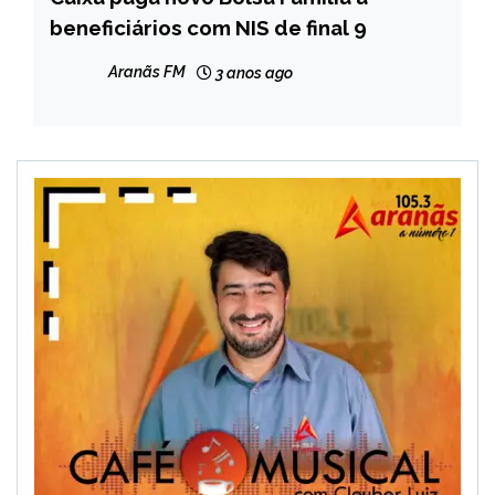
beneficiários com NIS de final 9
CAPELINHA
MINAS
Aranãs FM
3 anos ago
GERAIS
NOTÍCIAS