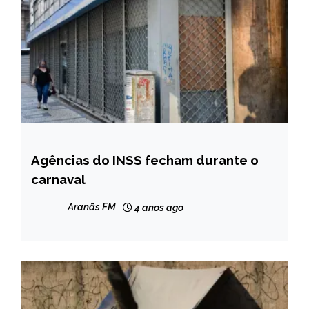
Agências do INSS fecham durante o
BRASIL
carnaval
NOTÍCIAS
Aranãs FM
4 anos ago