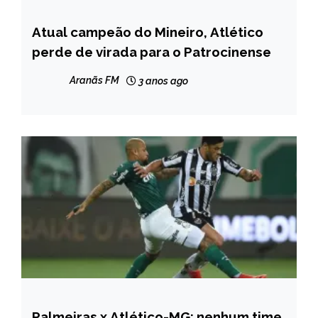
Atual campeão do Mineiro, Atlético
ESPORTES
perde de virada para o Patrocinense
Aranãs FM
3 anos ago
Palmeiras x Atlético-MG: nenhum time
ESPORTES