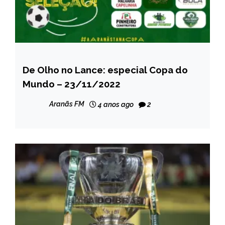
De Olho no Lance: especial Copa do
ESPORTES
Mundo – 23/11/2022
NOTÍCIAS
Aranãs FM
4 anos ago
2