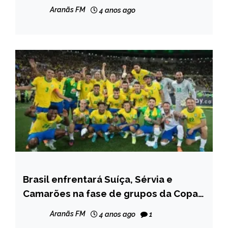
entre Betim e Ipatinga
Aranãs FM
4 anos ago
Brasil enfrentará Suíça, Sérvia e
ESPORTES
Camarões na fase de grupos da Copa
NOTÍCIAS
do Mundo
Aranãs FM
4 anos ago
1