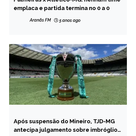
emplaca e partida termina no 0 a 0
Aranãs FM
5 anos ago
Após suspensão do Mineiro, TJD-MG
ESPORTES
antecipa julgamento sobre imbróglio