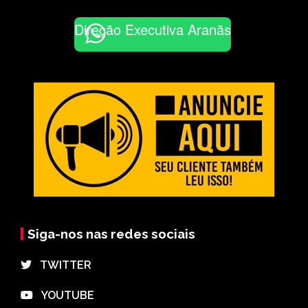
Direção Executiva Aranãs
Siga-nos nas redes sociais
⠀TWITTER
⠀YOUTUBE