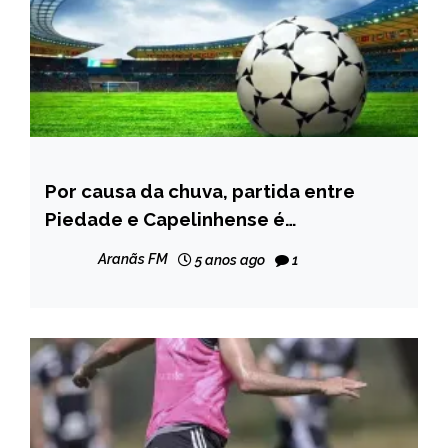
Por causa da chuva, partida entre
ESPORTES
Piedade e Capelinhense é
NOTÍCIAS
interrompida; jogo será remarcado
Aranãs FM
5 anos ago
1