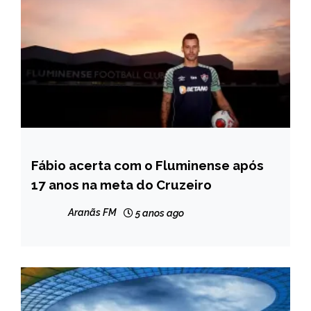
Fábio acerta com o Fluminense após
ESPORTES
17 anos na meta do Cruzeiro
NOTÍCIAS
Aranãs FM
5 anos ago