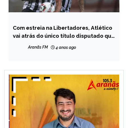
Com estreia na Libertadores, Atlético
ESPORTES
vai atrás do único título disputado que
não levou no ano passado
Aranãs FM
4 anos ago