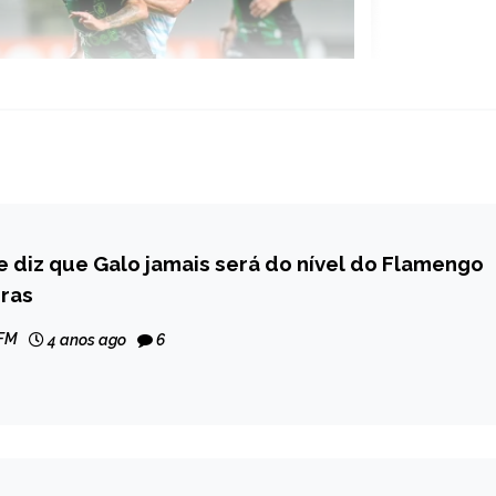
e diz que Galo jamais será do nível do Flamengo
iras
 FM
4 anos ago
6