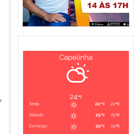
Capelinha
24
o
Sexta
22
22
Sábado
25
25
Domingo
25
25