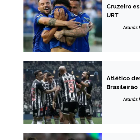
Cruzeiro es
ESPORTES
URT
Aranãs
Atlético de
ESPORTES
Brasileirão
NOTÍCIAS
Aranãs