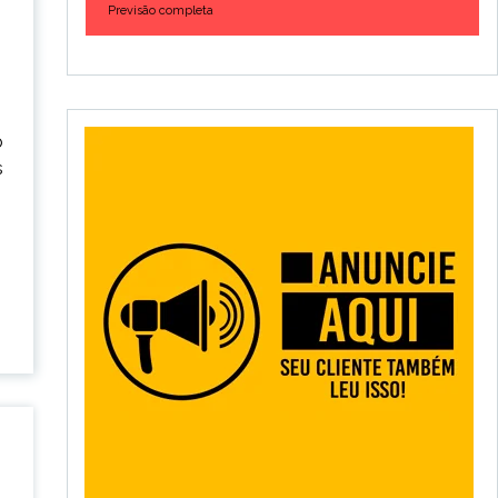
Previsão completa
o
s