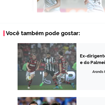
Você também pode gostar:
Ex-dirigent
ESPORTES
e do Palme
Aranãs