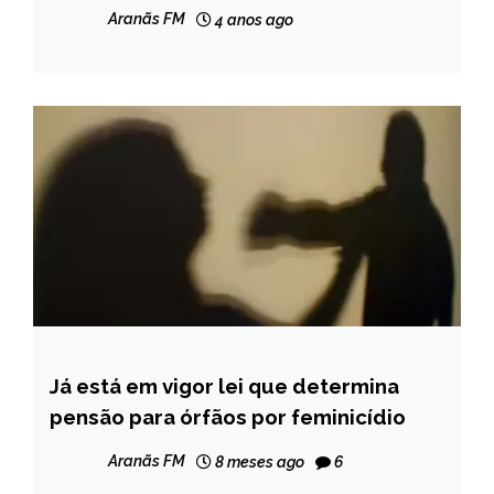
Aranãs FM
4 anos ago
Já está em vigor lei que determina
BRASIL
pensão para órfãos por feminicídio
NOTÍCIAS
Aranãs FM
8 meses ago
6