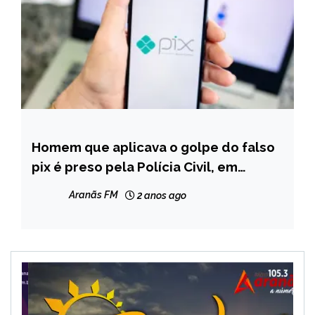
Homem que aplicava o golpe do falso
CAPELINHA
pix é preso pela Polícia Civil, em
NOTÍCIAS
Capelinha
Aranãs FM
2 anos ago