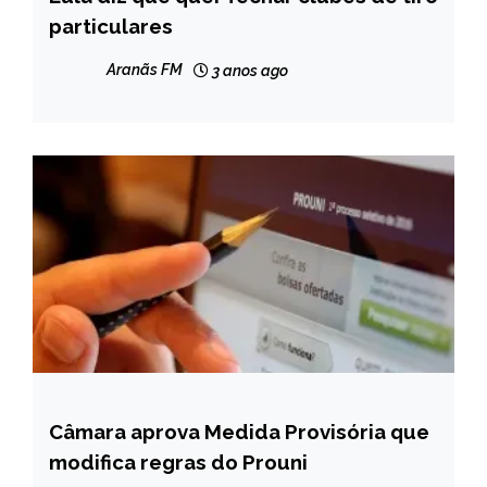
particulares
NOTÍCIAS
Aranãs FM
3 anos ago
Câmara aprova Medida Provisória que
BRASIL
modifica regras do Prouni
NOTÍCIAS