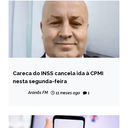
Careca do INSS cancela ida à CPMI
BRASIL
nesta segunda-feira
NOTÍCIAS
Aranãs FM
11 meses ago
1