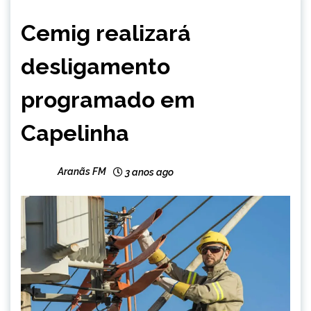
CAPELINHA
Cemig realizará
NOTÍCIAS
desligamento
programado em
Capelinha
Aranãs FM
3 anos ago