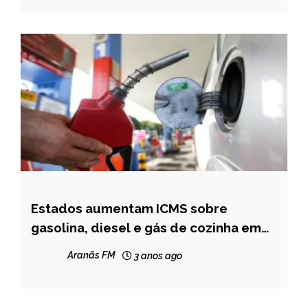
Estados aumentam ICMS sobre
BRASIL
gasolina, diesel e gás de cozinha em
NOTÍCIAS
12,5%, a partir de fevereiro de 2024
Aranãs FM
3 anos ago