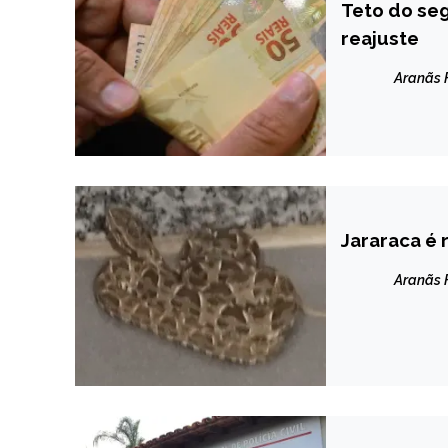
Teto do se
BRASIL
reajuste
NOTÍCIAS
Aranãs
Jararaca é
CAPELINHA
NOTÍCIAS
Aranãs