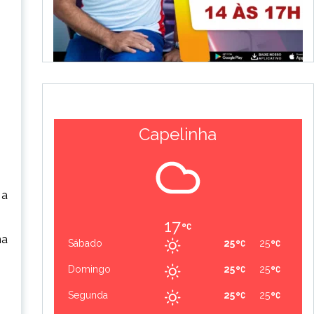
Capelinha
 a
17
na
Sábado
25
25
Domingo
25
25
Segunda
25
25