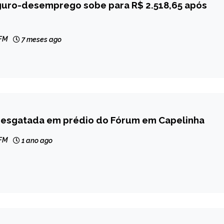
guro-desemprego sobe para R$ 2.518,65 após
 FM
7 meses ago
 resgatada em prédio do Fórum em Capelinha
 FM
1 ano ago