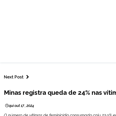
Next Post
MINAS
Minas registra queda de 24% nas víti
GERAIS
NOTÍCIAS
qui out 17 , 2024
O número de vítimas de feminicídio consumado caiu 23,9% e