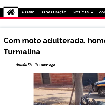
Rádio Aranãs 105.3
A RÁDIO
PROGRAMAÇÃO
NOTÍCIAS
CO
MINAS
Com moto adulterada, hom
GERAIS
NOTÍCIAS
Turmalina
Aranãs FM
2 anos ago