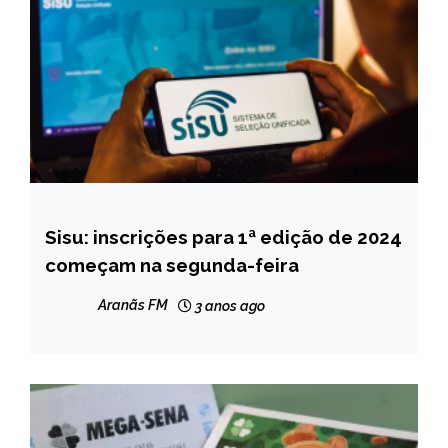
Sisu: inscrições para 1ª edição de 2024
BRASIL
começam na segunda-feira
NOTÍCIAS
Aranãs FM
3 anos ago