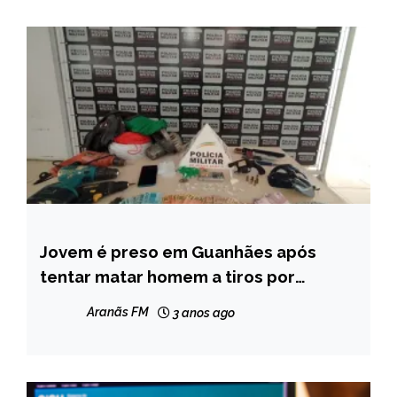
Jovem é preso em Guanhães após
MINAS
GERAIS
tentar matar homem a tiros por
ciúmes de mulher
NOTÍCIAS
Aranãs FM
3 anos ago