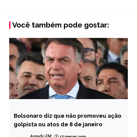
Você também pode gostar:
Bolsonaro diz que não promoveu ação
BRASIL
golpista ou atos de 8 de janeiro
NOTÍCIAS
Aranãs FM
12 meses ago