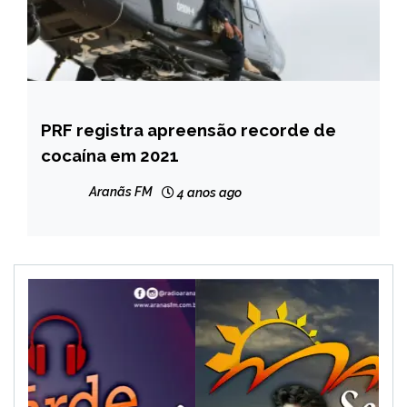
PRF registra apreensão recorde de
BRASIL
cocaína em 2021
NOTÍCIAS
Aranãs FM
4 anos ago