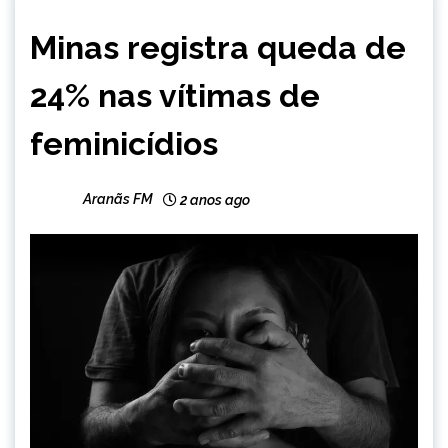
MINAS
Minas registra queda de
GERAIS
NOTÍCIAS
24% nas vítimas de
feminicídios
Aranãs FM
2 anos ago