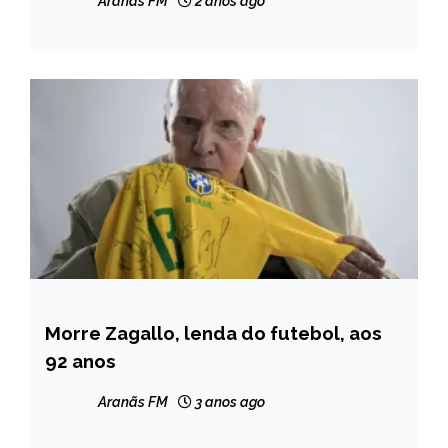
Aranãs FM
2 anos ago
Serrana
Morre Zagallo, lenda do futebol, aos
ESPORTES
92 anos
NOTÍCIAS
Aranãs FM
3 anos ago