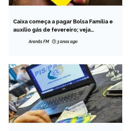
Caixa começa a pagar Bolsa Família e
BRASIL
auxílio gás de fevereiro; veja
NOTÍCIAS
calendário
Aranãs FM
3 anos ago