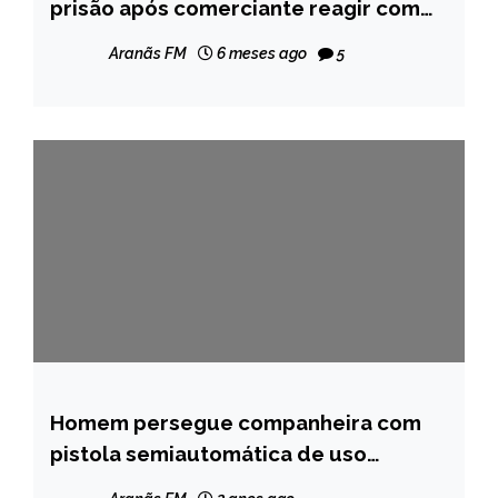
GERAIS
prisão após comerciante reagir com
facão em Santa Maria do Suaçuí
NOTÍCIAS
Aranãs FM
6 meses ago
5
Homem persegue companheira com
MINAS
GERAIS
pistola semiautomática de uso
restrito e acaba preso em Nova
NOTÍCIAS