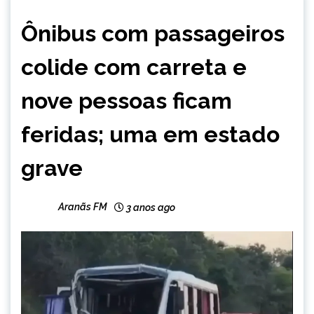
MINAS
Ônibus com passageiros
GERAIS
NOTÍCIAS
colide com carreta e
nove pessoas ficam
feridas; uma em estado
grave
Aranãs FM
3 anos ago