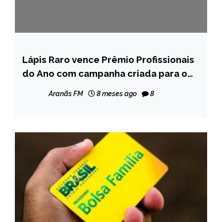
Lápis Raro vence Prêmio Profissionais
MINAS
GERAIS
do Ano com campanha criada para o
Sebrae Minas
NOTÍCIAS
Aranãs FM
8 meses ago
8