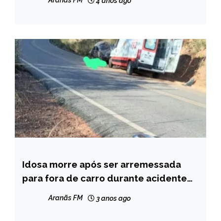
Aranãs FM
4 anos ago
Idosa morre após ser arremessada
CAPELINHA
para fora de carro durante acidente
MINAS
na BR 367, entre Turmalina e Minas
GERAIS
Aranãs FM
3 anos ago
Novas
NOTÍCIAS