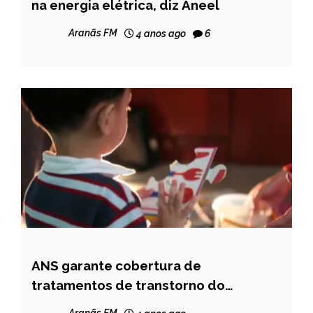
na energia elétrica, diz Aneel
NOTÍCIAS
Aranãs FM
4 anos ago
6
ANS garante cobertura de
BRASIL
tratamentos de transtorno do
NOTÍCIAS
espectro autista