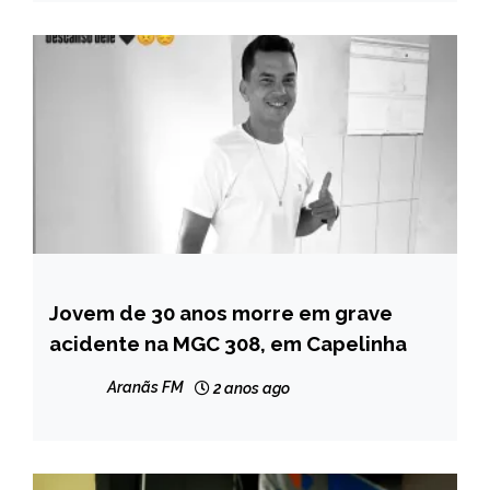
Jovem de 30 anos morre em grave
CAPELINHA
acidente na MGC 308, em Capelinha
NOTÍCIAS
Aranãs FM
2 anos ago