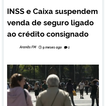
BRASIL
INSS e Caixa suspendem
NOTÍCIAS
venda de seguro ligado
ao crédito consignado
Aranãs FM
9 meses ago
1