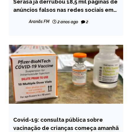
Serasa já derrubou 18,5 mil páginas de
BRASIL
anúncios falsos nas redes sociais em
NOTÍCIAS
2024
Aranãs FM
2 anos ago
2
Covid-19: consulta pública sobre
BRASIL
vacinação de crianças começa amanhã
NOTÍCIAS