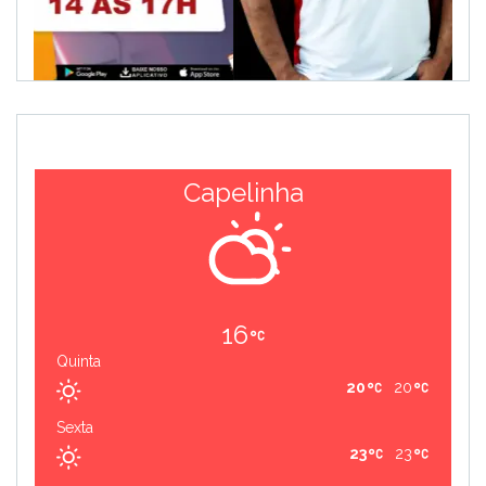
Capelinha
16
Quinta
20
20
Sexta
23
23