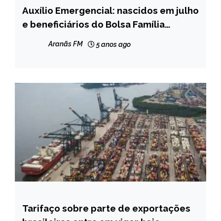
Auxílio Emergencial: nascidos em julho
BRASIL
e beneficiários do Bolsa Família
NOTÍCIAS
recebem nesta quarta
Aranãs FM
5 anos ago
Tarifaço sobre parte de exportações
BRASIL