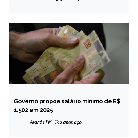
GERAIS
NOTÍCIAS
Governo propõe salário mínimo de R$
BRASIL
1.502 em 2025
NOTÍCIAS
Aranãs FM
2 anos ago