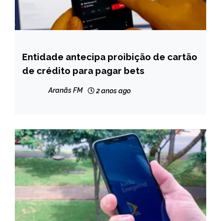
Entidade antecipa proibição de cartão
BRASIL
de crédito para pagar bets
NOTÍCIAS
Aranãs FM
2 anos ago