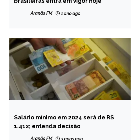
brasileiras entra em vigor hoje
NOTÍCIAS
Aranãs FM
1 ano ago
Salário mínimo em 2024 será de R$
BRASIL
1.412; entenda decisão
CAPELINHA
MINAS
Aranãs FM
3 anos ago