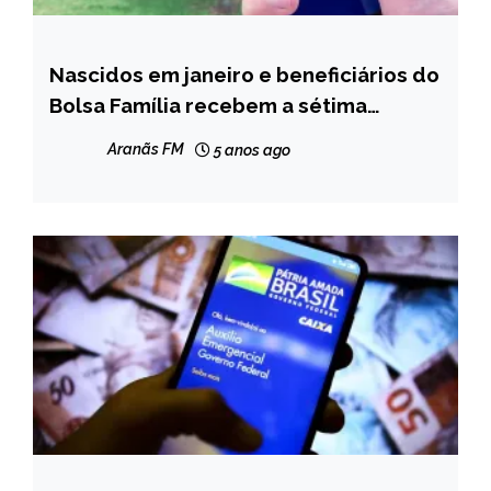
Nascidos em janeiro e beneficiários do
BRASIL
Bolsa Família recebem a sétima
NOTÍCIAS
parcela nesta quarta
Aranãs FM
5 anos ago