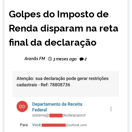
BRASIL
Golpes do Imposto de
NOTÍCIAS
Renda disparam na reta
final da declaração
Aranãs FM
3 meses ago
2