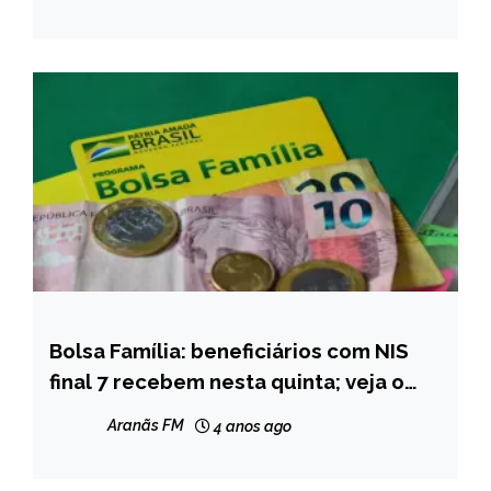
Água Boa
NOTÍCIAS
Bolsa Família: beneficiários com NIS
BRASIL
final 7 recebem nesta quinta; veja o
NOTÍCIAS
calendário
Aranãs FM
4 anos ago