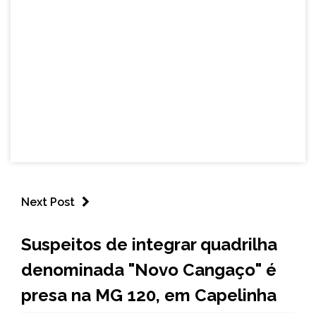
Next Post
CAPELINHA
Suspeitos de integrar quadrilha
MINAS
denominada "Novo Cangaço" é
GERAIS
NOTÍCIAS
presa na MG 120, em Capelinha