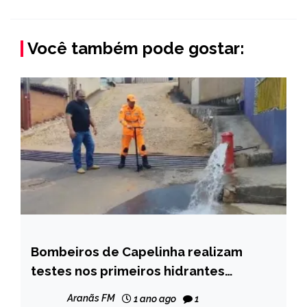
Você também pode gostar:
Bombeiros de Capelinha realizam
CAPELINHA
testes nos primeiros hidrantes
MINAS
públicos instalados no município de
GERAIS
Aranãs FM
1 ano ago
1