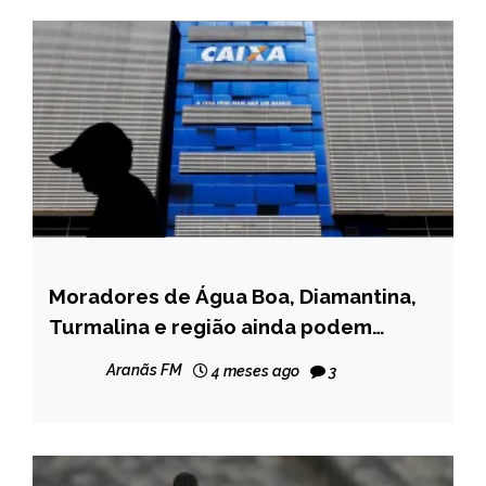
Moradores de Água Boa, Diamantina,
MINAS
GERAIS
Turmalina e região ainda podem
solicitar saque calamidade do FGTS
NOTÍCIAS
Aranãs FM
4 meses ago
3