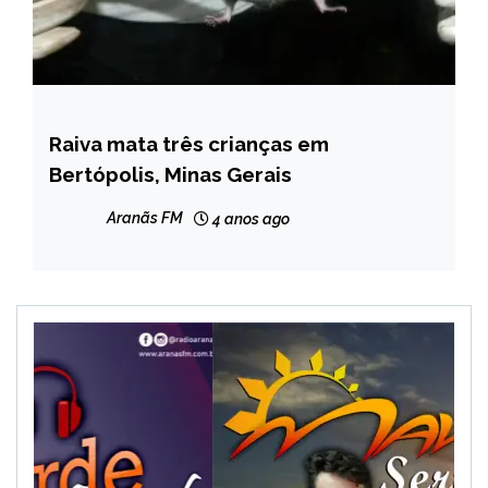
Raiva mata três crianças em
MINAS
GERAIS
Bertópolis, Minas Gerais
NOTÍCIAS
Aranãs FM
4 anos ago