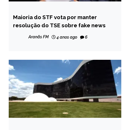
Maioria do STF vota por manter
BRASIL
resolução do TSE sobre fake news
NOTÍCIAS
Aranãs FM
4 anos ago
6