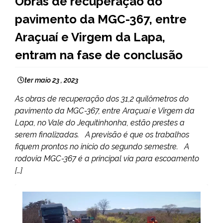
Obras de recuperação do
MINAS
pavimento da MGC-367, entre
GERAIS
NOTÍCIAS
Araçuaí e Virgem da Lapa,
entram na fase de conclusão
ter maio 23 , 2023
As obras de recuperação dos 31,2 quilômetros do
pavimento da MGC-367, entre Araçuaí e Virgem da
Lapa, no Vale do Jequitinhonha, estão prestes a
serem finalizadas. A previsão é que os trabalhos
fiquem prontos no início do segundo semestre. A
rodovia MGC-367 é a principal via para escoamento
[…]