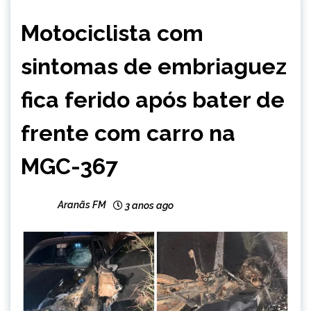
MINAS
Motociclista com
GERAIS
NOTÍCIAS
sintomas de embriaguez
fica ferido após bater de
frente com carro na
MGC-367
Aranãs FM
3 anos ago