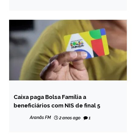
Caixa paga Bolsa Família a
BRASIL
beneficiários com NIS de final 5
NOTÍCIAS
Aranãs FM
2 anos ago
1