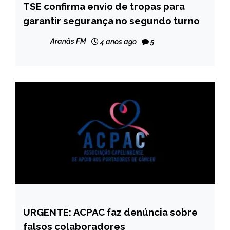
TSE confirma envio de tropas para
BRASIL
garantir segurança no segundo turno
NOTÍCIAS
Aranãs FM
4 anos ago
5
URGENTE: ACPAC faz denúncia sobre
CAPELINHA
falsos colaboradores
NOTÍCIAS