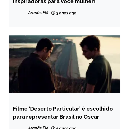
inspiradoras para você mulher!
Aranãs FM
3 anos ago
Filme ‘Deserto Particular’ é escolhido
ENTRETENIMENTO
para representar Brasil no Oscar
Aranãs FM
5 anos ago