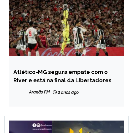
Atlético-MG segura empate com o
ESPORTES
River e está na final da Libertadores
NOTÍCIAS
Aranãs FM
2 anos ago