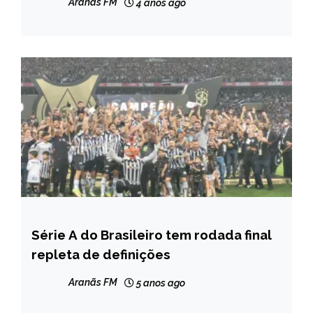
Aranãs FM
4 anos ago
Série A do Brasileiro tem rodada final
ESPORTES
repleta de definições
Aranãs FM
5 anos ago