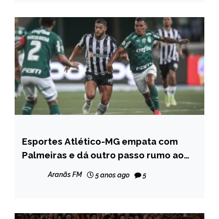
Esportes Atlético-MG empata com
ESPORTES
Palmeiras e dá outro passo rumo ao
título
Aranãs FM
5 anos ago
5