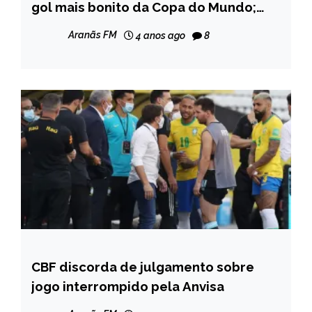
gol mais bonito da Copa do Mundo;
confira
Aranãs FM
4 anos ago
8
CBF discorda de julgamento sobre
ESPORTES
jogo interrompido pela Anvisa