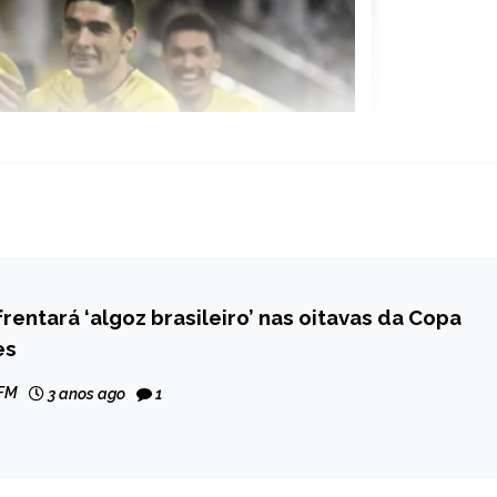
frentará ‘algoz brasileiro’ nas oitavas da Copa
es
 FM
3 anos ago
1