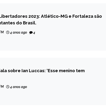
Libertadores 2023: Atlético-MG e Fortaleza são
tantes do Brasil.
AL
 FM
4 anos ago
4
ala sobre Ian Luccas: ‘Esse menino tem
 FM
4 anos ago