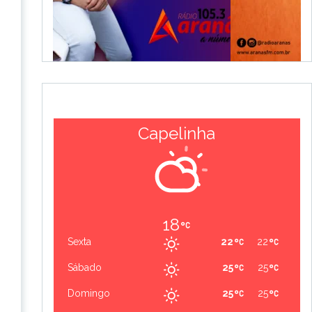
Capelinha
18
Sexta
22
22
Sábado
25
25
Domingo
25
25