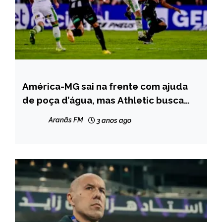
América-MG sai na frente com ajuda
ESPORTES
de poça d’água, mas Athletic busca
empate no Mineiro
Aranãs FM
3 anos ago