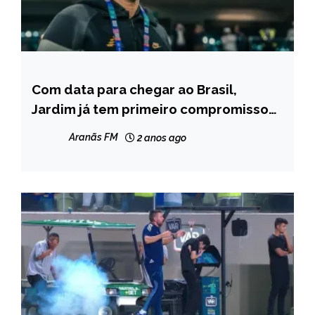
Com data para chegar ao Brasil,
ESPORTES
Jardim já tem primeiro compromisso
NOTÍCIAS
pelo Cruzeiro
Aranãs FM
2 anos ago