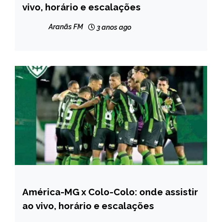
vivo, horário e escalações
NOTÍCIAS
Aranãs FM
3 anos ago
América-MG x Colo-Colo: onde assistir
ESPORTES
ao vivo, horário e escalações