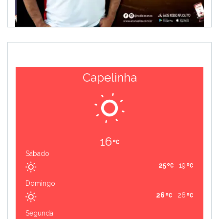
Capelinha
16
Sábado
25
19
Domingo
26
26
Segunda