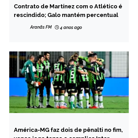
Contrato de Martínez com o Atlético é
ESPORTES
rescindido; Galo mantém percentual
Aranãs FM
4 anos ago
América-MG faz dois de pênalti no fim,
ESPORTES