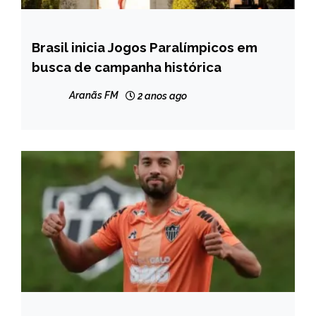
Brasil inicia Jogos Paralímpicos em
ESPORTES
busca de campanha histórica
INTERNACIONAL
NOTÍCIAS
Aranãs FM
2 anos ago