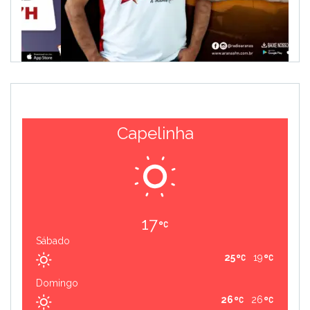
Capelinha
17
Sábado
25
19
Domingo
26
26