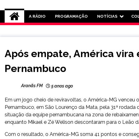
Rádio Aranãs 105.3
A RÁDIO
PROGRAMAÇÃO
NOTÍCIAS
CO
ESPORTES
Após empate, América vira 
Pernambuco
Aranãs FM
5 anos ago
Em um jogo cheio de reviravoltas, o América-MG venceu o Sp
Pernambuco, em São Lourenço da Mata, pela 31ª rodada da
situação da equipe pernambucana na zona de rebaixamento
enquanto Mikael e Zé Welison descontaram para o Leão da
Com o resultado, o América-MG soma 41 pontos e consegue