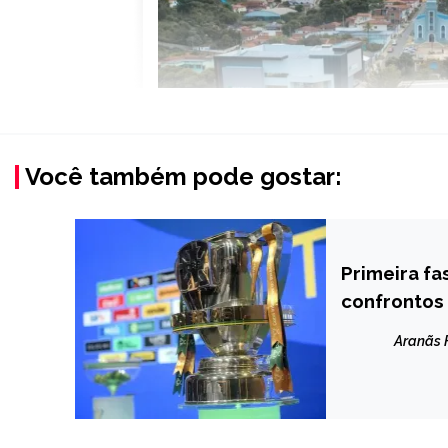
Você também pode gostar:
Primeira fa
ESPORTES
confrontos
Aranãs