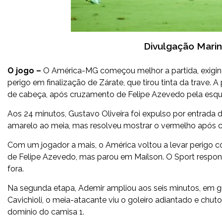
Divulgação Mari
O jogo –
O América-MG começou melhor a partida, exigind
perigo em finalização de Zárate, que tirou tinta da trave. A 
de cabeça, após cruzamento de Felipe Azevedo pela esqu
Aos 24 minutos, Gustavo Oliveira foi expulso por entrada d
amarelo ao meia, mas resolveu mostrar o vermelho após c
Com um jogador a mais, o América voltou a levar perigo c
de Felipe Azevedo, mas parou em Maílson. O Sport respo
fora.
Na segunda etapa, Ademir ampliou aos seis minutos, em 
Cavichioli, o meia-atacante viu o goleiro adiantado e chu
domínio do camisa 1.