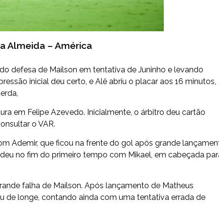
na Almeida – América
o defesa de Maílson em tentativa de Juninho e levando
pressão inicial deu certo, e Alê abriu o placar aos 16 minutos,
erda,
ura em Felipe Azevedo. Inicialmente, o árbitro deu cartão
onsultar o VAR.
om Ademir, que ficou na frente do gol após grande lançamen
ndeu no fim do primeiro tempo com Mikael, em cabeçada par
grande falha de Maílson. Após lançamento de Matheus
tou de longe, contando ainda com uma tentativa errada de