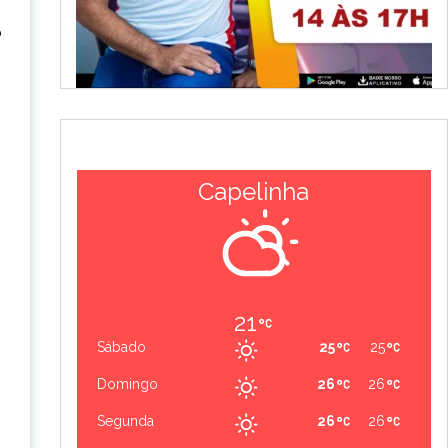
o
Capelinha
21
Sábado
25
25
Domingo
26
26
Segunda
26
26