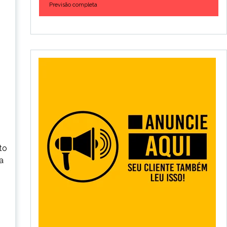
Previsão completa
to
a