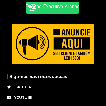
Direção Executiva Aranãs
Siga-nos nas redes sociais
⠀TWITTER
⠀YOUTUBE