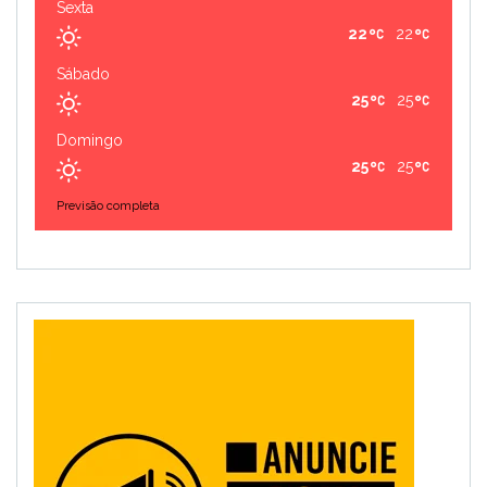
Sexta
22
22
Sábado
25
25
Domingo
25
25
Previsão completa