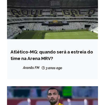
Atlético-MG: quando será a estreia do
ESPORTES
time na Arena MRV?
NOTÍCIAS
Aranãs FM
3 anos ago