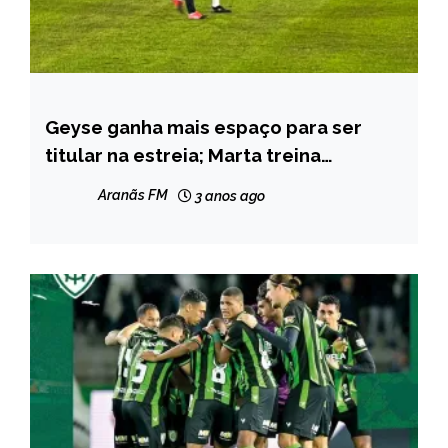
Geyse ganha mais espaço para ser
ESPORTES
titular na estreia; Marta treina
novamente separada do grupo
Aranãs FM
3 anos ago