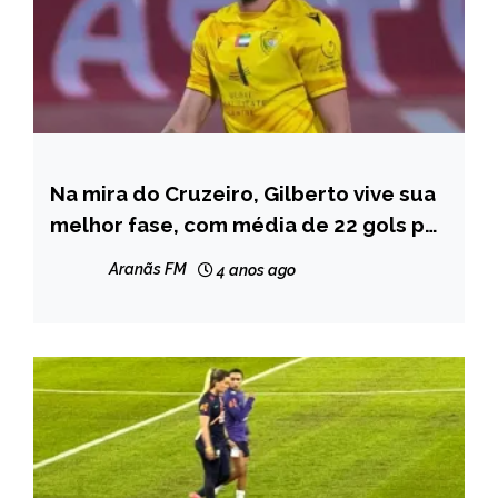
Na mira do Cruzeiro, Gilberto vive sua
ESPORTES
melhor fase, com média de 22 gols por
ano
Aranãs FM
4 anos ago