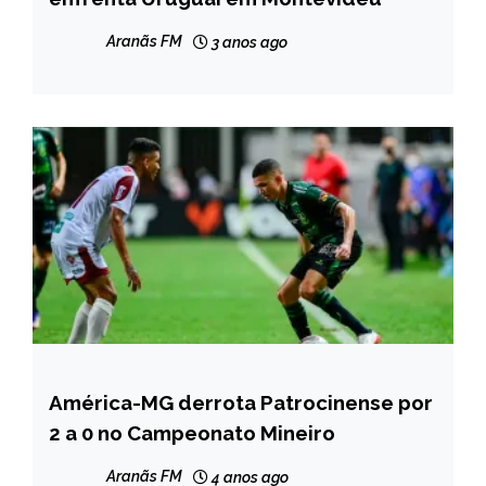
NOTÍCIAS
Aranãs FM
3 anos ago
América-MG derrota Patrocinense por
ESPORTES
2 a 0 no Campeonato Mineiro
Aranãs FM
4 anos ago