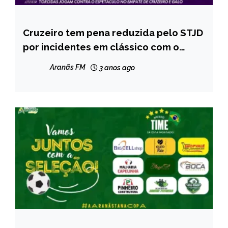
Cruzeiro tem pena reduzida pelo STJD
ESPORTES
por incidentes em clássico com o
Atlético-MG
Aranãs FM
3 anos ago