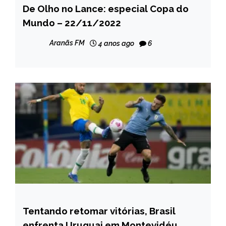
De Olho no Lance: especial Copa do
ESPORTES
Mundo – 22/11/2022
NOTÍCIAS
Aranãs FM
4 anos ago
6
Tentando retomar vitórias, Brasil
ESPORTES
enfrenta Uruguai em Montevidéu