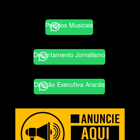
Pedidos Musicais
Departamento Jornalismo
Direção Executiva Aranãs