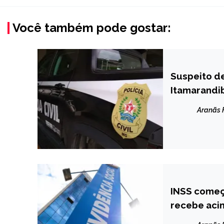
Você também pode gostar:
Suspeito d
CAPELINHA
Itamarandi
MINAS
GERAIS
Aranãs
NOTÍCIAS
INSS começ
BRASIL
recebe aci
CAPELINHA