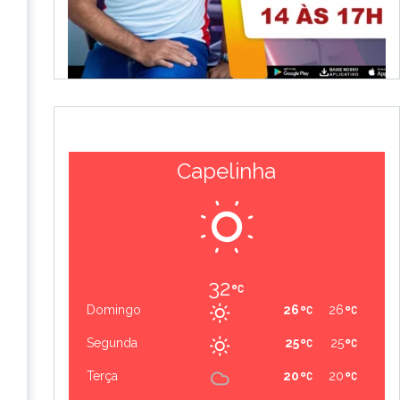
Capelinha
32
Domingo
26
26
Segunda
25
25
Terça
20
20