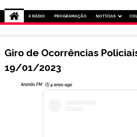
Rádio Aranãs 105.3
A RÁDIO
PROGRAMAÇÃO
NOTÍCIAS
CO
CAPELINHA
Giro de Ocorrências Policia
NOTÍCIAS
19/01/2023
Aranãs FM
4 anos ago