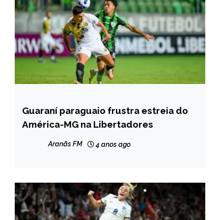
Guaraní paraguaio frustra estreia do
ESPORTES
América-MG na Libertadores
Aranãs FM
4 anos ago