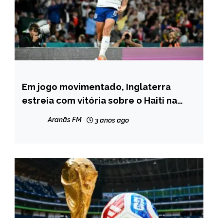
Em jogo movimentado, Inglaterra
ESPORTES
estreia com vitória sobre o Haiti na
Copa do Mundo Feminina
Aranãs FM
3 anos ago