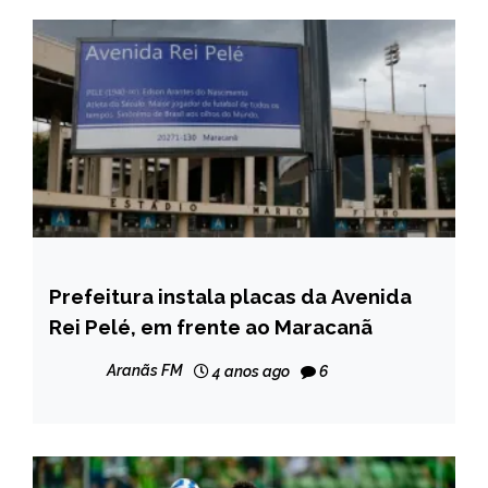
Prefeitura instala placas da Avenida
ESPORTES
Rei Pelé, em frente ao Maracanã
Aranãs FM
4 anos ago
6