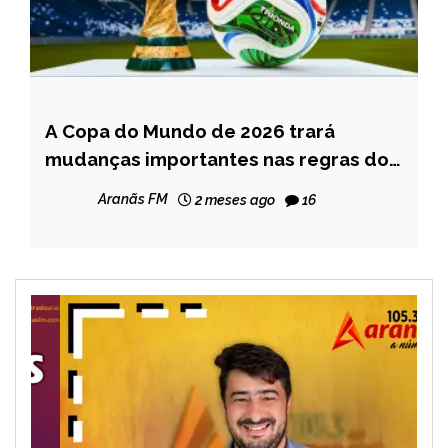
A Copa do Mundo de 2026 trará
ESPORTES
mudanças importantes nas regras do
NOTÍCIAS
futebol
Aranãs FM
2 meses ago
16