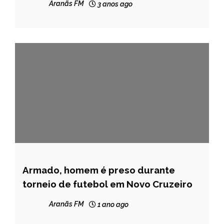
Aranãs FM
3 anos ago
NOTÍCIAS
Armado, homem é preso durante
MINAS
GERAIS
torneio de futebol em Novo Cruzeiro
NOTÍCIAS
Aranãs FM
1 ano ago