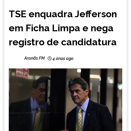
BRASIL
TSE enquadra Jefferson
NOTÍCIAS
em Ficha Limpa e nega
registro de candidatura
Aranãs FM
4 anos ago