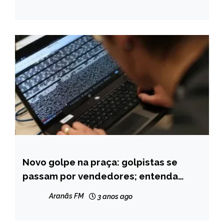
NOTÍCIAS
Novo golpe na praça: golpistas se
CAPELINHA
passam por vendedores; entenda
NOTÍCIAS
como funciona o golpe
Aranãs FM
3 anos ago