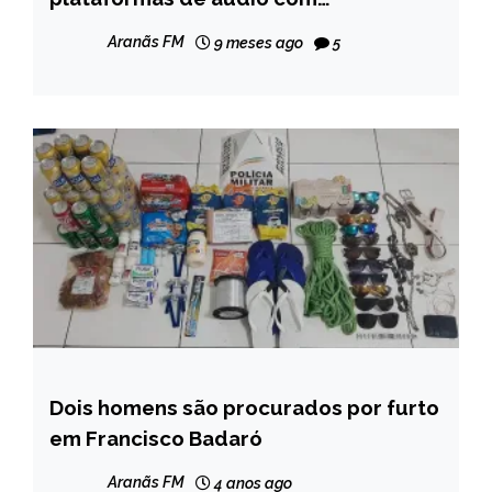
CAPELINHA
publicidade, aponta novo estudo
ENTRETENIMENTO
Aranãs FM
9 meses ago
5
MINAS
GERAIS
NOTÍCIAS
Dois homens são procurados por furto
CAPELINHA
em Francisco Badaró
MINAS
GERAIS
Aranãs FM
4 anos ago