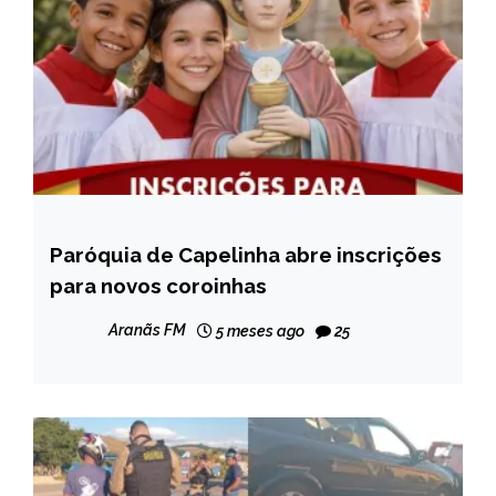
Paróquia de Capelinha abre inscrições
CAPELINHA
para novos coroinhas
NOTÍCIAS
Aranãs FM
5 meses ago
25