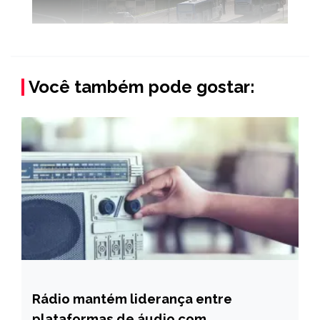
Você também pode gostar:
Rádio mantém liderança entre
BRASIL
plataformas de áudio com