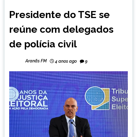
BRASIL
Presidente do TSE se
NOTÍCIAS
reúne com delegados
de polícia civil
Aranãs FM
4 anos ago
9