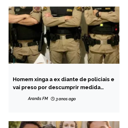
Homem xinga a ex diante de policiais e
CAPELINHA
vai preso por descumprir medida
MINAS
protetiva
GERAIS
Aranãs FM
3 anos ago
NOTÍCIAS