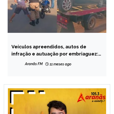
Veículos apreendidos, autos de
CAPELINHA
infração e autuação por embriaguez:
NOTÍCIAS
PMMG realiza operação em
Aranãs FM
11 meses ago
Resplendor