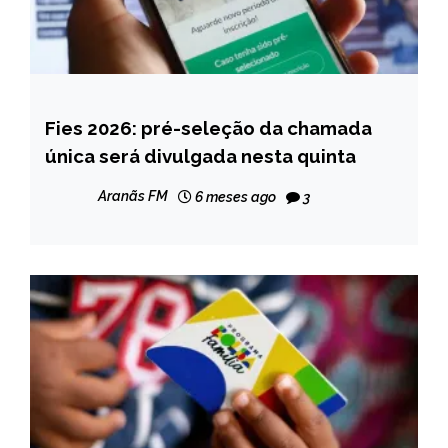
Fies 2026: pré-seleção da chamada
BRASIL
única será divulgada nesta quinta
NOTÍCIAS
Aranãs FM
6 meses ago
3