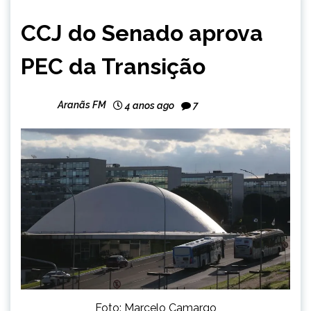
BRASIL
CCJ do Senado aprova
NOTÍCIAS
PEC da Transição
Aranãs FM
4 anos ago
7
Foto: Marcelo Camargo