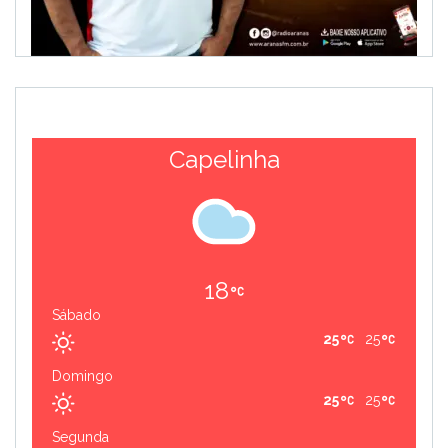
Capelinha
18
Sábado
25
25
Domingo
25
25
Segunda