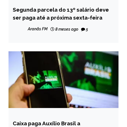
Segunda parcela do 13º salário deve
BRASIL
ser paga até a próxima sexta-feira
NOTÍCIAS
Aranãs FM
8 meses ago
5
Caixa paga Auxílio Brasil a
BRASIL