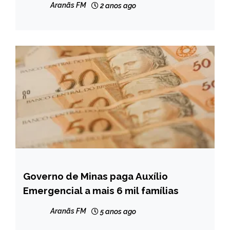
Aranãs FM
2 anos ago
Governo de Minas paga Auxílio
MINAS
GERAIS
Emergencial a mais 6 mil famílias
NOTÍCIAS
Aranãs FM
5 anos ago