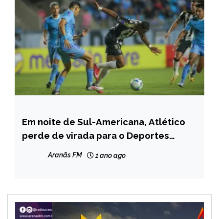
Em noite de Sul-Americana, Atlético
ESPORTES
perde de virada para o Deportes
NOTÍCIAS
Iquique
Aranãs FM
1 ano ago