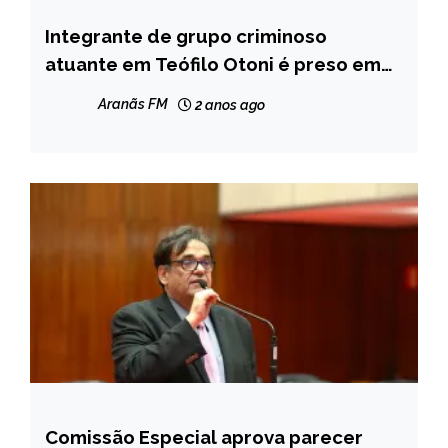
Integrante de grupo criminoso
MINAS
GERAIS
atuante em Teófilo Otoni é preso em
Contagem
NOTÍCIAS
Aranãs FM
2 anos ago
Comissão Especial aprova parecer
MINAS