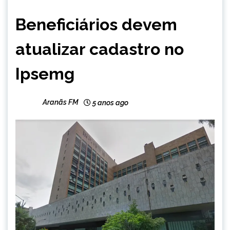
MINAS
Beneficiários devem
GERAIS
NOTÍCIAS
atualizar cadastro no
Ipsemg
Aranãs FM
5 anos ago