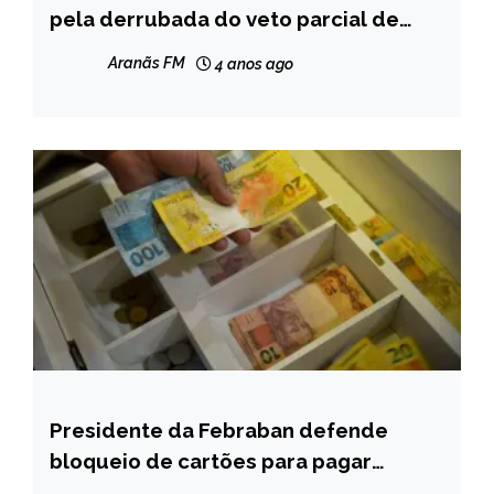
GERAIS
pela derrubada do veto parcial de
Zema
NOTÍCIAS
Aranãs FM
4 anos ago
Presidente da Febraban defende
BRASIL
bloqueio de cartões para pagar
NOTÍCIAS
apostas