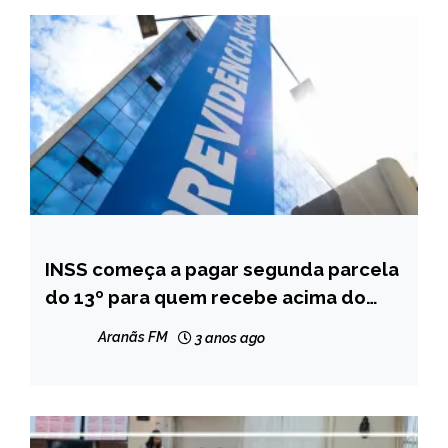
INSS começa a pagar segunda parcela
BRASIL
do 13º para quem recebe acima do
CAPELINHA
piso
MINAS
Aranãs FM
3 anos ago
GERAIS
NOTÍCIAS