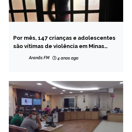
Por mês, 147 crianças e adolescentes
MINAS
GERAIS
são vítimas de violência em Minas
Gerais
NOTÍCIAS
Aranãs FM
4 anos ago