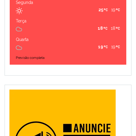
Segunda
25
19
Terça
18
18
Quarta
19
19
Previsão completa