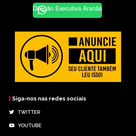
Direção Executiva Aranãs
Siga-nos nas redes sociais
⠀TWITTER
⠀YOUTUBE