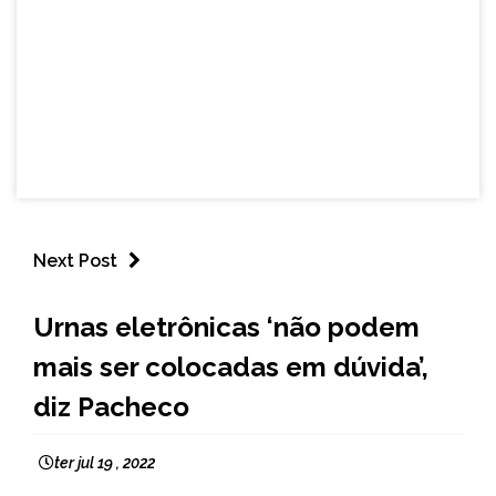
Next Post
BRASIL
Urnas eletrônicas ‘não podem
NOTÍCIAS
mais ser colocadas em dúvida’,
diz Pacheco
ter jul 19 , 2022