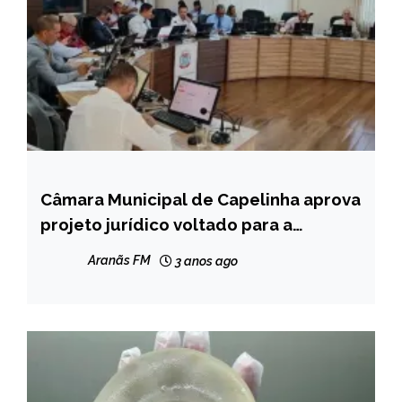
Câmara Municipal de Capelinha aprova
CAPELINHA
projeto jurídico voltado para a
NOTÍCIAS
população de baixa renda
Aranãs FM
3 anos ago