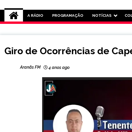
Rádio Aranãs 105.3
A RÁDIO
PROGRAMAÇÃO
NOTÍCIAS
CO
CAPELINHA
Giro de Ocorrências de Cap
NOTÍCIAS
Aranãs FM
4 anos ago