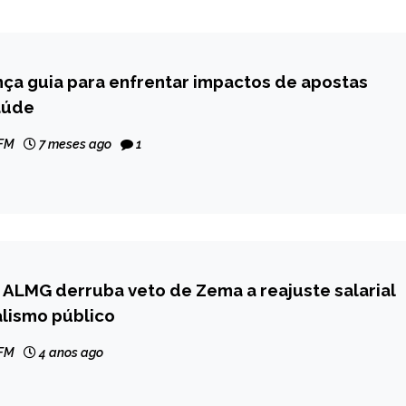
ça guia para enfrentar impactos de apostas
aúde
 FM
7 meses ago
1
 ALMG derruba veto de Zema a reajuste salarial
lismo público
 FM
4 anos ago