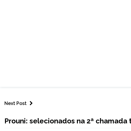
Next Post
BRASIL
Prouni: selecionados na 2ª chamada
NOTÍCIAS