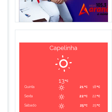
Capelinha
13
Quinta
21
18
Sexta
22
22
Sábado
25
25