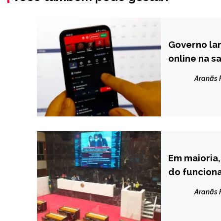
Governo lan
BRASIL
online na s
NOTÍCIAS
Aranãs
Em maioria,
MINAS
GERAIS
do funciona
NOTÍCIAS
Aranãs