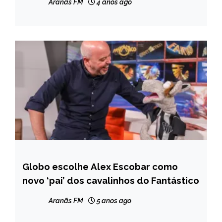
Aranãs FM
4 anos ago
Globo escolhe Alex Escobar como
ENTRETENIMENTO
novo ‘pai’ dos cavalinhos do Fantástico
Aranãs FM
5 anos ago