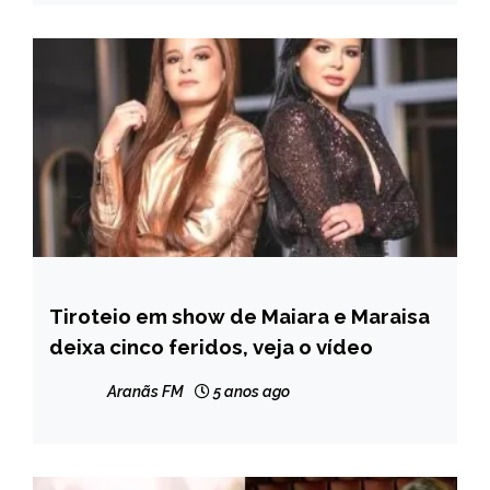
Tiroteio em show de Maiara e Maraisa
ENTRETENIMENTO
deixa cinco feridos, veja o vídeo
Aranãs FM
5 anos ago