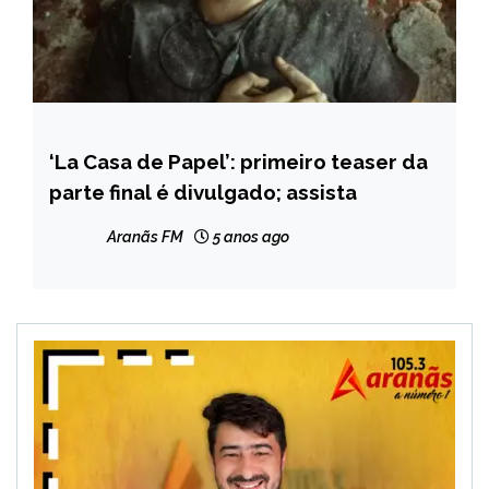
‘La Casa de Papel’: primeiro teaser da
ENTRETENIMENTO
parte final é divulgado; assista
Aranãs FM
5 anos ago