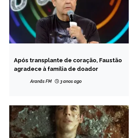
Após transplante de coração, Faustão
ENTRETENIMENTO
agradece à família de doador
NOTÍCIAS
Aranãs FM
3 anos ago