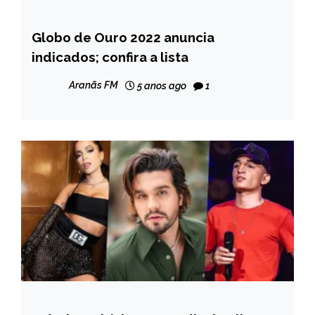
Globo de Ouro 2022 anuncia
ENTRETENIMENTO
indicados; confira a lista
Aranãs FM
5 anos ago
1