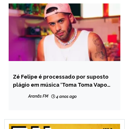
Zé Felipe é processado por suposto
ENTRETENIMENTO
plágio em música ‘Toma Toma Vapo
Vapo’
Aranãs FM
4 anos ago