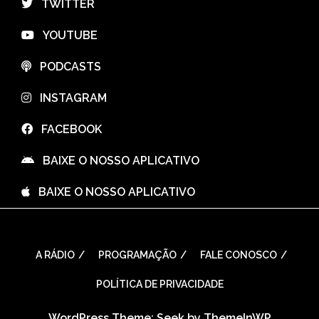
⠀TWITTER
⠀YOUTUBE
⠀PODCASTS
⠀INSTAGRAM
⠀FACEBOOK
⠀BAIXE O NOSSO APLICATIVO
⠀BAIXE O NOSSO APLICATIVO
A RÁDIO
PROGRAMAÇÃO
FALE CONOSCO
POLÍTICA DE PRIVACIDADE
WordPress Theme: Seek by
ThemeInWP