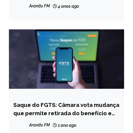
Aranãs FM
4 anos ago
Saque do FGTS: Câmara vota mudança
BRASIL
que permite retirada do benefício em
NOTÍCIAS
caso de nascimento de filho
Aranãs FM
1 ano ago