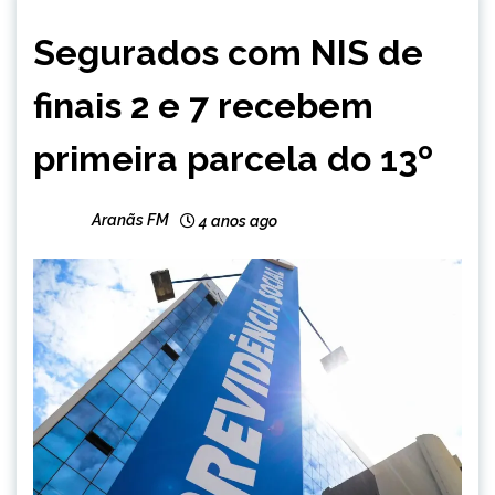
BRASIL
Segurados com NIS de
NOTÍCIAS
finais 2 e 7 recebem
primeira parcela do 13º
Aranãs FM
4 anos ago