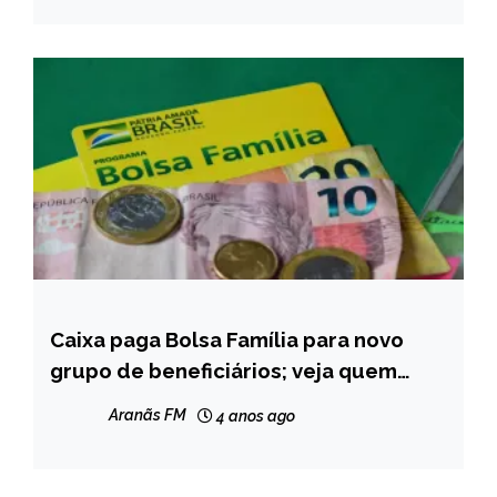
Caixa paga Bolsa Família para novo
BRASIL
grupo de beneficiários; veja quem
NOTÍCIAS
recebe
Aranãs FM
4 anos ago