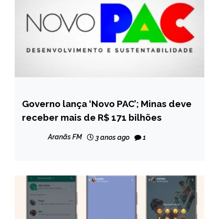
Governo lança ‘Novo PAC’; Minas deve
BRASIL
receber mais de R$ 171 bilhões
Aranãs FM
3 anos ago
1