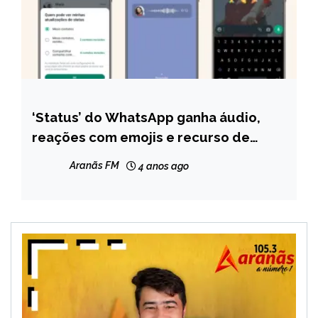
‘Status’ do WhatsApp ganha áudio,
BRASIL
reações com emojis e recurso de
NOTÍCIAS
privacidade
Aranãs FM
4 anos ago