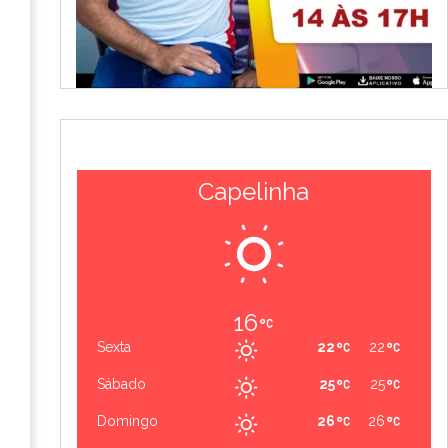
Capelinha
16
Sexta
22
22
Sábado
25
25
Domingo
26
26