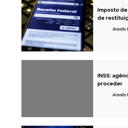
Imposto de
BRASIL
de restitui
NOTÍCIAS
Aranãs
INSS: agênc
BRASIL
proceder
NOTÍCIAS
Aranãs