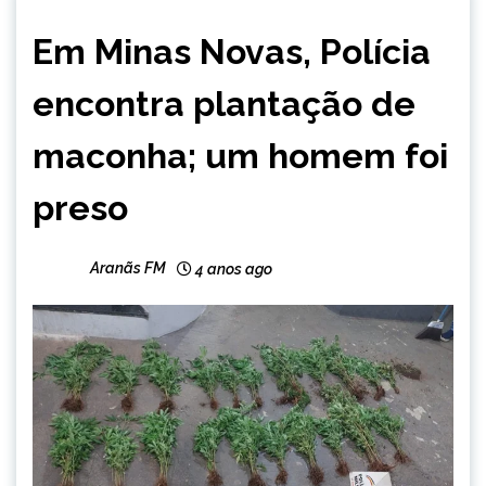
CAPELINHA
Em Minas Novas, Polícia
MINAS
GERAIS
encontra plantação de
NOTÍCIAS
maconha; um homem foi
preso
Aranãs FM
4 anos ago