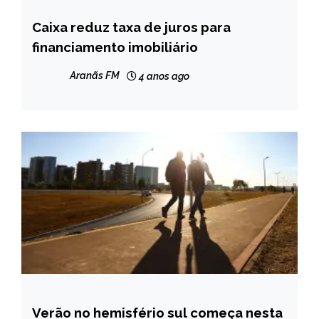
Caixa reduz taxa de juros para
BRASIL
financiamento imobiliário
NOTÍCIAS
Aranãs FM
4 anos ago
Verão no hemisfério sul começa nesta
BRASIL