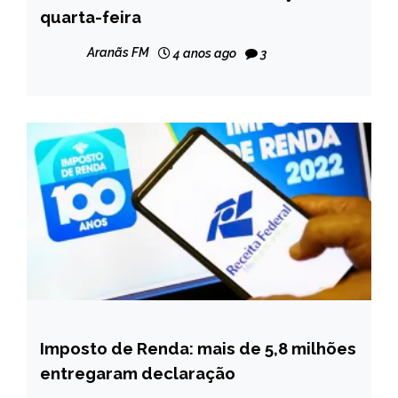
quarta-feira
NOTÍCIAS
Aranãs FM
4 anos ago
3
Imposto de Renda: mais de 5,8 milhões
BRASIL
entregaram declaração
NOTÍCIAS