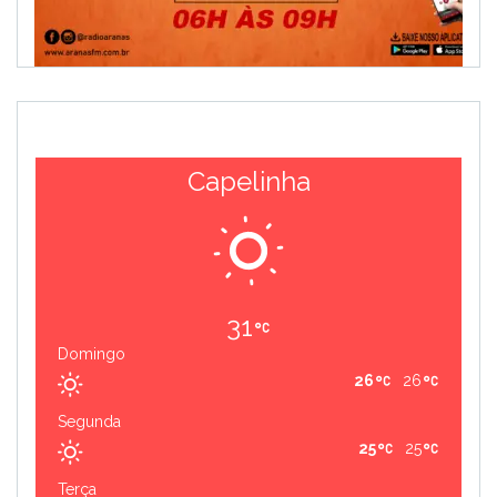
Capelinha
31
Domingo
26
26
Segunda
25
25
Terça