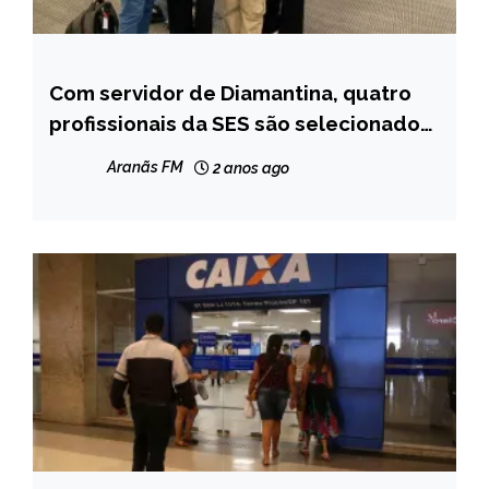
Com servidor de Diamantina, quatro
MINAS
GERAIS
profissionais da SES são selecionados
para um intercâmbio na China
NOTÍCIAS
Aranãs FM
2 anos ago