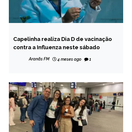
Capelinha realiza Dia D de vacinação
CAPELINHA
contra a Influenza neste sábado
NOTÍCIAS
Aranãs FM
4 meses ago
1